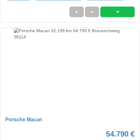
➜
★
➦
Porsche Macan
54.790 €