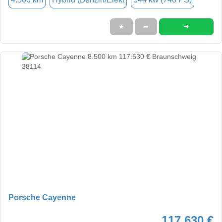
➜
★
➦
Porsche Cayenne
117.630 €