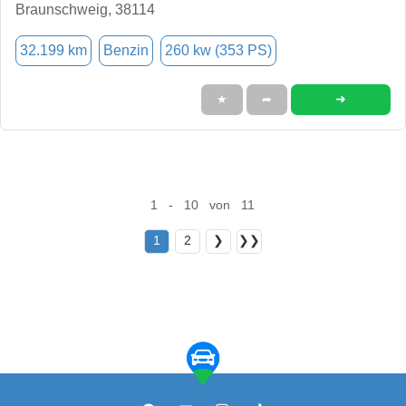
Braunschweig, 38114
32.199 km
Benzin
260 kw (353 PS)
➜
★
➦
1 - 10 von 11
1
2
❯
❯❯