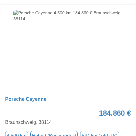
Porsche Cayenne
184.860 €
Braunschweig, 38114
4.500 km
Hybrid (Benzin/Elekt
544 kw (740 PS)