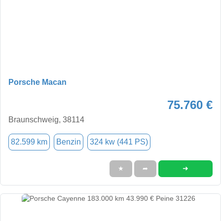
Porsche Macan
75.760 €
Braunschweig, 38114
82.599 km
Benzin
324 kw (441 PS)
➜
★
➦