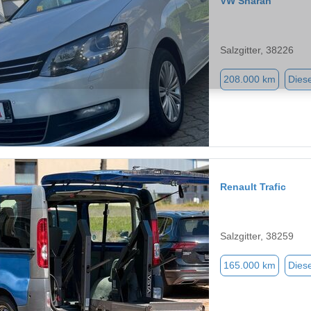
VW Sharan
Salzgitter, 38226
208.000 km
Diese
Renault Trafic
Salzgitter, 38259
165.000 km
Diese