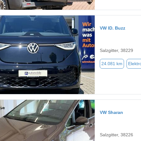
VW ID. Buzz
Salzgitter, 38229
24.081 km
Elektr
VW Sharan
Salzgitter, 38226