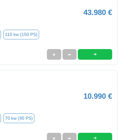
43.980 €
110 kw (150 PS)
➜
★
➦
10.990 €
70 kw (95 PS)
➜
★
➦