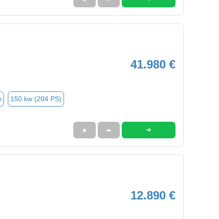
41.980 €
o
150 kw (204 PS)
➜
★
➦
12.890 €