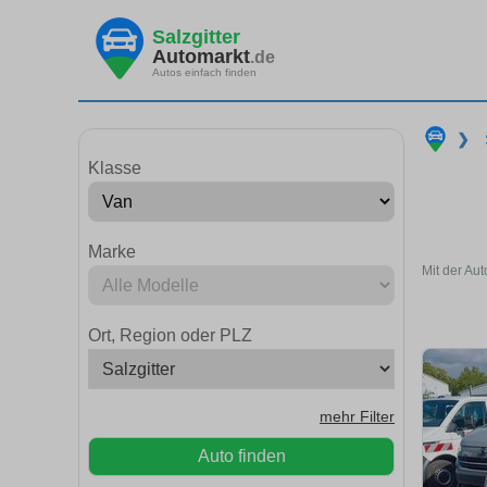
Salzgitter
Automarkt
.de
Autos einfach finden
❯
Klasse
Marke
Mit der Au
Ort, Region oder PLZ
mehr Filter
Auto finden