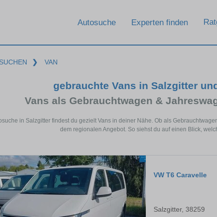
Rat
Autosuche
Experten finden
SUCHEN
❯
VAN
gebrauchte Vans in Salzgitter u
Vans als Gebrauchtwagen & Jahreswag
tosuche in Salzgitter findest du gezielt Vans in deiner Nähe. Ob als Gebrauchtwa
dem regionalen Angebot. So siehst du auf einen Blick, welch
VW T6 Caravelle
Salzgitter, 38259