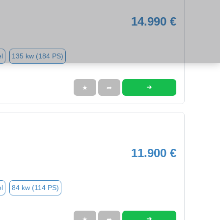
14.990 €
l
135 kw (184 PS)
➜
★
➦
11.900 €
l
84 kw (114 PS)
➜
★
➦