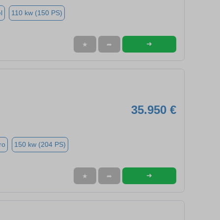
l
110 kw (150 PS)
➜
★
➦
35.950 €
ro
150 kw (204 PS)
➜
★
➦