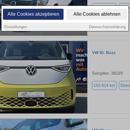
114.674 km
Diese
Alle Cookies akzeptieren
Alle Cookies ablehnen
Einstellungen
Datenschutzerklärung
VW ID. Buzz
Salzgitter, 38229
153.814 km
Elekt