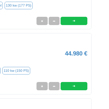
l
130 kw (177 PS)
➜
★
➦
44.980 €
110 kw (150 PS)
➜
★
➦