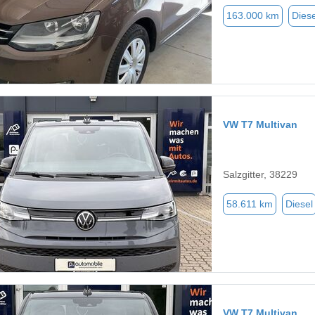
163.000 km
Diese
VW T7 Multivan
Salzgitter, 38229
58.611 km
Diesel
VW T7 Multivan