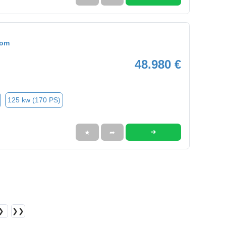
tom
48.980 €
125 kw (170 PS)
➜
★
➦
❯
❯❯