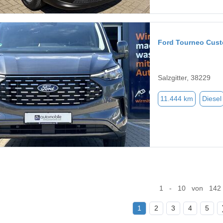
Ford Tourneo Cus
Salzgitter, 38229
11.444 km
Diesel
1 - 10 von 142
1
2
3
4
5