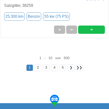
Salzgitter, 38259
25.300 km
Benzin
55 kw (75 PS)
➜
★
➦
1 - 10 von 500
1
2
3
4
5
❯
❯❯