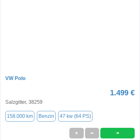
VW Polo
1.499 €
Salzgitter, 38259
158.000 km
Benzin
47 kw (64 PS)
➜
★
➦