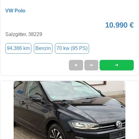
VW Polo
10.990 €
Salzgitter, 38229
94.386 km
Benzin
70 kw (95 PS)
➜
★
➦