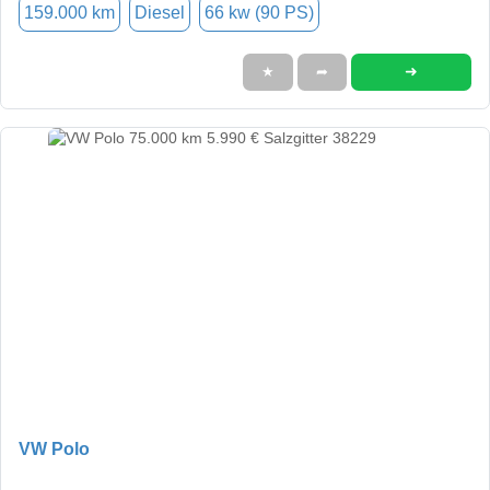
159.000 km
Diesel
66 kw (90 PS)
➜
★
➦
VW Polo