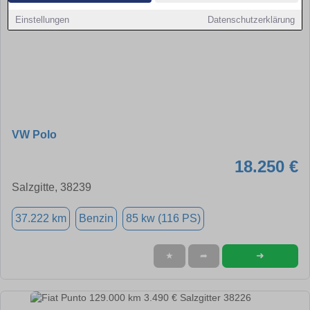
Einstellungen
Datenschutzerklärung
VW Polo
18.250 €
Salzgitte, 38239
37.222 km
Benzin
85 kw (116 PS)
➜
★
➦