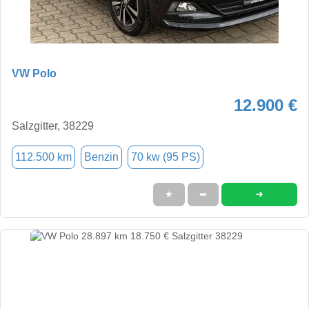
VW Polo
12.900 €
Salzgitter, 38229
112.500 km
Benzin
70 kw (95 PS)
➜
★
➦