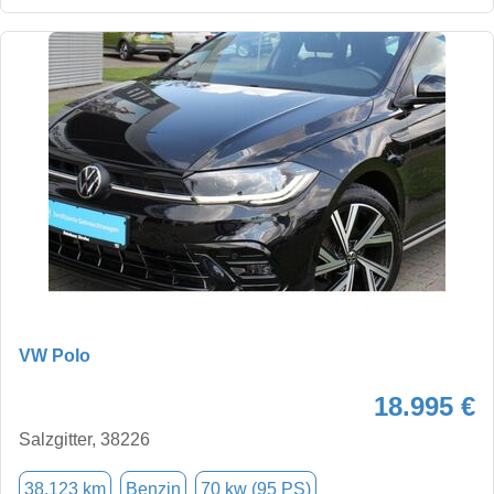
VW Polo
18.995 €
Salzgitter, 38226
38.123 km
Benzin
70 kw (95 PS)