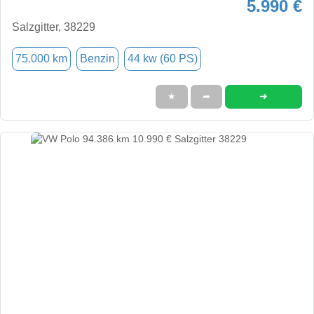
5.990 €
Salzgitter, 38229
75.000 km
Benzin
44 kw (60 PS)
➜
★
➦