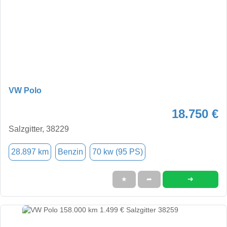
VW Polo
18.750 €
Salzgitter, 38229
28.897 km
Benzin
70 kw (95 PS)
➜
★
➦