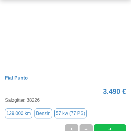
Fiat Punto
3.490 €
Salzgitter, 38226
129.000 km
Benzin
57 kw (77 PS)
➜
★
➦