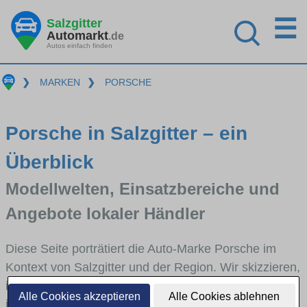
☰
Salzgitter
Automarkt
.de
Autos einfach finden
❯
MARKEN
❯
PORSCHE
Porsche in Salzgitter – ein
Überblick
Modellwelten, Einsatzbereiche und
Angebote lokaler Händler
Diese Seite porträtiert die Auto-Marke Porsche im
Kontext von Salzgitter und der Region. Wir skizzieren,
in welchen Fahrzeugklassen Porsche stark vertreten
Alle Cookies akzeptieren
Alle Cookies ablehnen
ist, welche Modellreihen häufig im Stadt- und