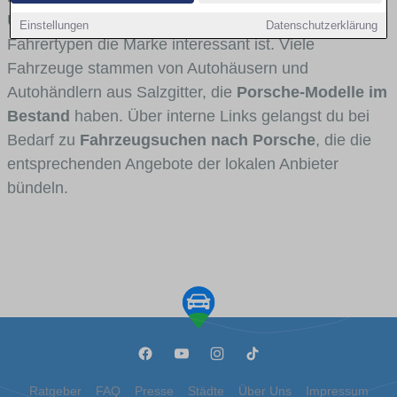
Umlandverkehr zu sehen sind und für welche
Einstellungen
Datenschutzerklärung
Fahrertypen die Marke interessant ist. Viele
Fahrzeuge stammen von Autohäusern und
Autohändlern aus Salzgitter, die
Porsche-Modelle im
Bestand
haben. Über interne Links gelangst du bei
Bedarf zu
Fahrzeugsuchen nach Porsche
, die die
entsprechenden Angebote der lokalen Anbieter
bündeln.
Ratgeber
FAQ
Presse
Städte
Über Uns
Impressum