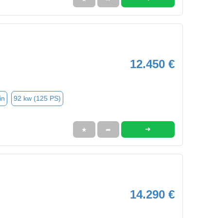
12.450 €
in
92 kw (125 PS)
➜
★
➦
14.290 €