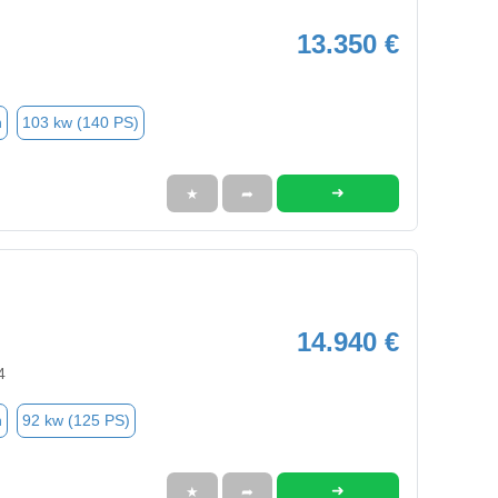
13.350 €
n
103 kw (140 PS)
➜
★
➦
14.940 €
4
n
92 kw (125 PS)
➜
★
➦