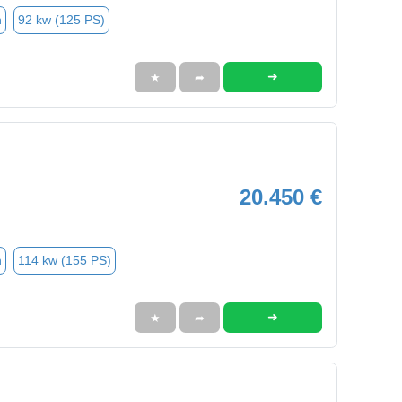
n
92 kw (125 PS)
➜
★
➦
20.450 €
n
114 kw (155 PS)
➜
★
➦