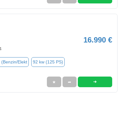
16.990 €
4
 (Benzin/Elekt
92 kw (125 PS)
➜
★
➦