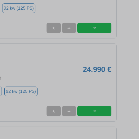
92 kw (125 PS)
➜
★
➦
24.990 €
4
n
92 kw (125 PS)
➜
★
➦