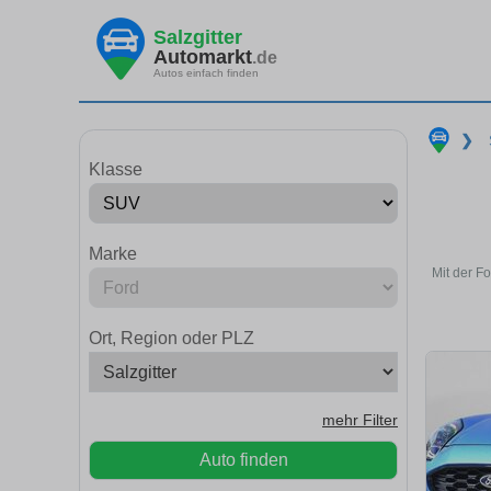
Salzgitter
Automarkt
.de
Autos einfach finden
❯
Klasse
Marke
Mit der F
Ort, Region oder PLZ
mehr Filter
Auto finden