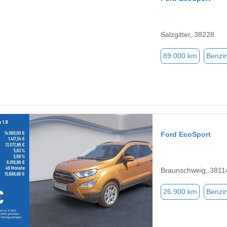
Salzgitter, 38228
89.000 km
Benzi
Ford EcoSport
Braunschweig, 3811
26.900 km
Benzi