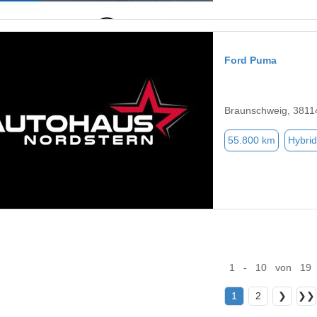
Ford Puma
Braunschweig, 3811
55.800 km
Hybrid
1 - 10 von 19
1
2
❯
❯❯