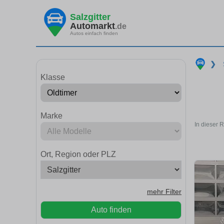
Salzgitter
Automarkt
.de
Autos einfach finden
❯
Klasse
Marke
In dieser 
Ort, Region oder PLZ
mehr Filter
Auto finden