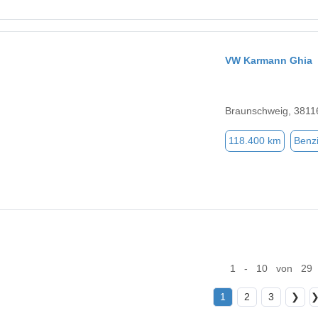
VW Karmann Ghia
Braunschweig, 3811
118.400 km
Benz
1 - 10 von 29
1
2
3
❯