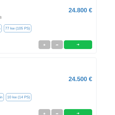
24.800 €
8
n
77 kw (105 PS)
➜
★
➦
24.500 €
in
10 kw (14 PS)
➜
★
➦