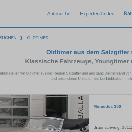
Rat
Autosuche
Experten finden
SUCHEN
❯
OLDTIMER
Oldtimer aus dem Salzgitter
Klassische Fahrzeuge, Youngtimer
Rubrik stellen wir Oldtimer aus der Region Salzgitter und aus ganz Deutschland vo
und besonderen Unikaten, die bei Liebhabern histo
Mercedes 300
Braunschweig, 3811