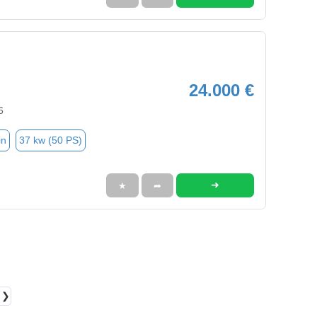
24.000 €
6
in
37 kw (50 PS)
➜
★
➦
❯❯