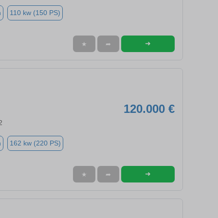
n
110 kw (150 PS)
➜
★
➦
120.000 €
2
n
162 kw (220 PS)
➜
★
➦