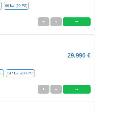
n
66 kw (90 PS)
➜
★
➦
29.990 €
in
147 kw (200 PS)
➜
★
➦