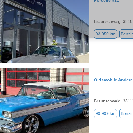
Porsche 912
Braunschweig, 3810
93.050 km
Benzi
Oldsmobile Andere
Braunschweig, 3811
99.999 km
Benzi