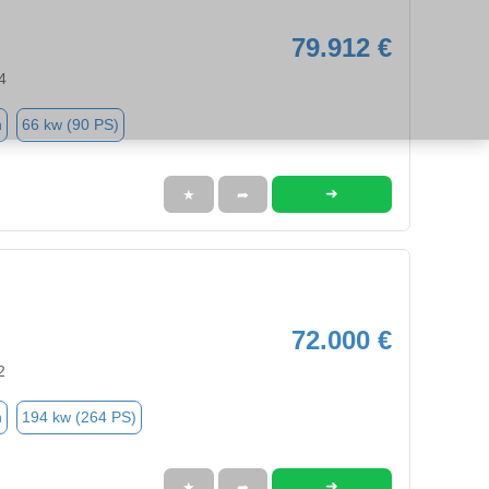
79.912 €
4
n
66 kw (90 PS)
➜
★
➦
72.000 €
2
n
194 kw (264 PS)
➜
★
➦