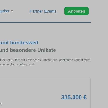
geber
Partner Events
Anbieten
 und bundesweit
 und besondere Unikate
r. Der Fokus liegt auf klassischen Fahrzeugen, gepflegten Youngtimern
rischer Autos gefragt sind.
315.000 €
2