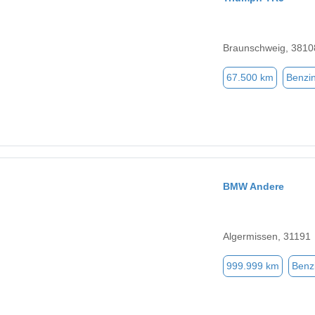
Braunschweig, 3810
67.500 km
Benzi
BMW Andere
Algermissen, 31191
999.999 km
Benz