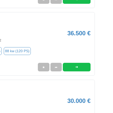
36.500 €
2
n
88 kw (120 PS)
➜
★
➦
30.000 €