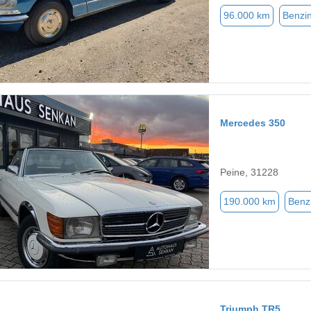
96.000 km
Benzi
Mercedes 350
Peine, 31228
190.000 km
Benz
Triumph TR5