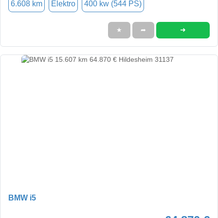
6.608 km
Elektro
400 kw (544 PS)
➜
★
➦
BMW i5