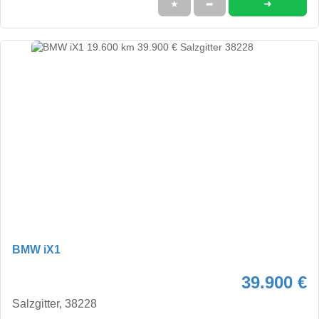
➜
★
➦
BMW iX1
39.900 €
Salzgitter, 38228