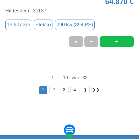
64.870 €
Hildesheim, 31137
15.607 km
Elektro
290 kw (394 PS)
➜
★
➦
1 - 10 von 32
1
2
3
4
❯
❯❯