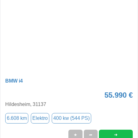
BMW i4
55.990 €
Hildesheim, 31137
6.608 km
Elektro
400 kw (544 PS)
➜
★
➦