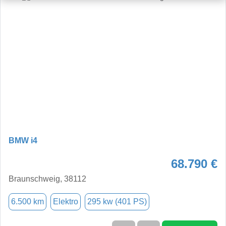
BMW i4
68.790 €
Braunschweig, 38112
6.500 km
Elektro
295 kw (401 PS)