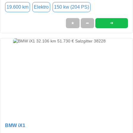
19.600 km
Elektro
150 kw (204 PS)
➜
★
➦
BMW iX1