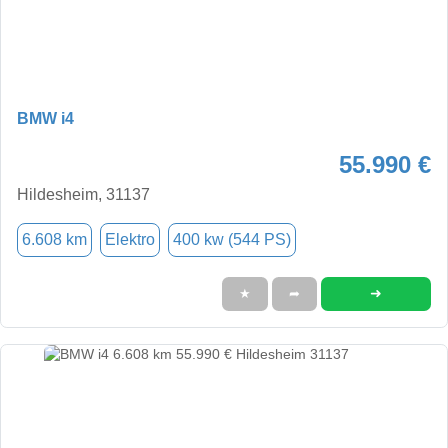
BMW i4
55.990 €
Hildesheim, 31137
6.608 km
Elektro
400 kw (544 PS)
➜
★
➦