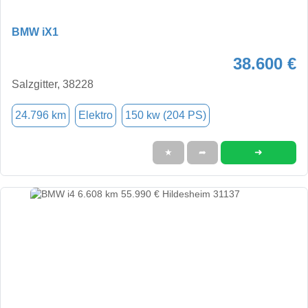
BMW iX1
38.600 €
Salzgitter, 38228
24.796 km
Elektro
150 kw (204 PS)
➜
★
➦