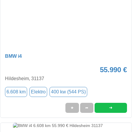
BMW i4
55.990 €
Hildesheim, 31137
6.608 km
Elektro
400 kw (544 PS)
➜
★
➦