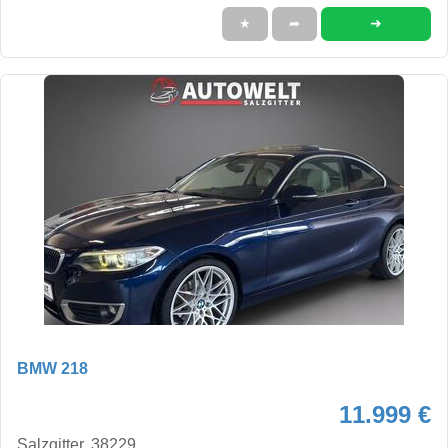
➜
★
➦
BMW 218
11.999 €
Salzgitter, 38229