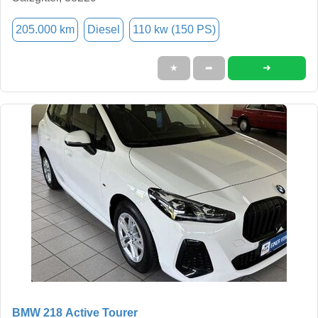
205.000 km
Diesel
110 kw (150 PS)
➜
★
➦
BMW 218 Active Tourer