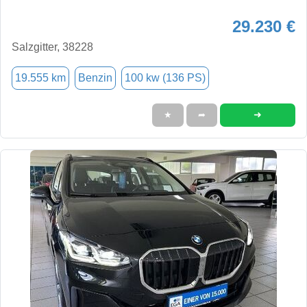
29.230 €
Salzgitter, 38228
19.555 km
Benzin
100 kw (136 PS)
➜
★
➦