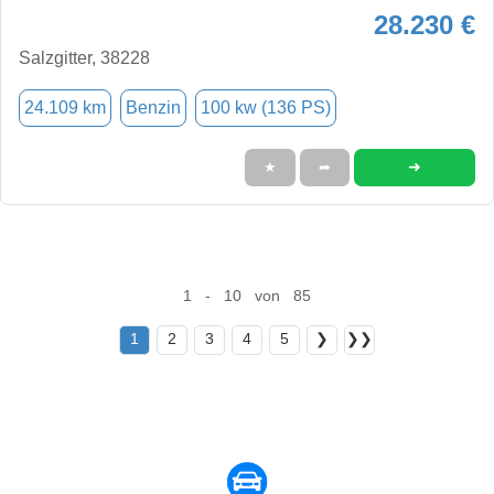
28.230 €
Salzgitter, 38228
24.109 km
Benzin
100 kw (136 PS)
➜
★
➦
1 - 10 von 85
1
2
3
4
5
❯
❯❯