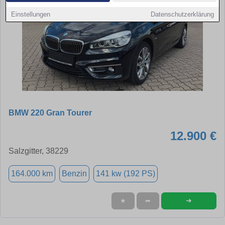
Einstellungen
Datenschutzerklärung
BMW 220 Gran Tourer
12.900 €
Salzgitter, 38229
164.000 km
Benzin
141 kw (192 PS)
➜
★
➦