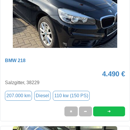
BMW 218
4.490 €
Salzgitter, 38229
207.000 km
Diesel
110 kw (150 PS)
➜
★
➦