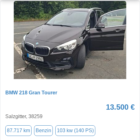
BMW 218 Gran Tourer
13.500 €
Salzgitter, 38259
87.717 km
Benzin
103 kw (140 PS)