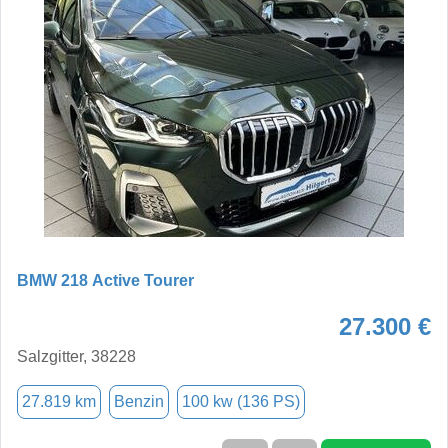
BMW 218 Active Tourer
27.300 €
Salzgitter, 38228
27.819 km
Benzin
100 kw (136 PS)