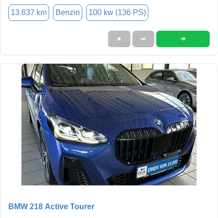
13.637 km
Benzin
100 kw (136 PS)
➜
★
➦
BMW 218 Active Tourer