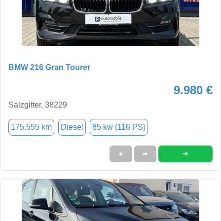
BMW 216 Gran Tourer
9.980 €
Salzgitter, 38229
175.555 km
Diesel
85 kw (116 PS)
➜
★
➦