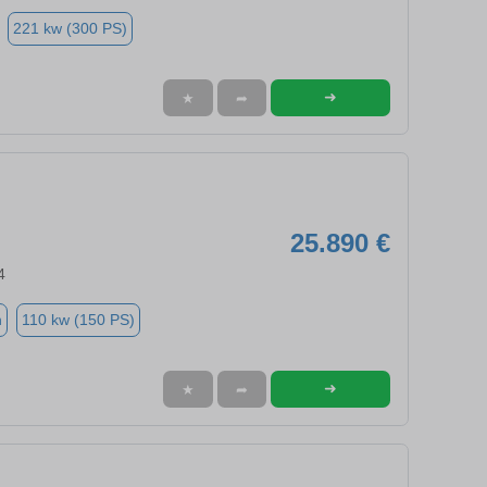
221 kw (300 PS)
➜
★
➦
25.890 €
4
n
110 kw (150 PS)
➜
★
➦