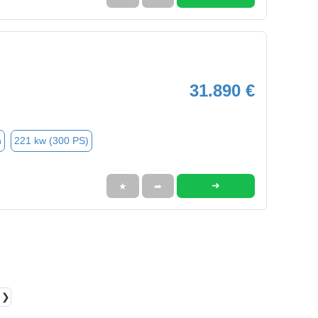
31.890 €
n
221 kw (300 PS)
➜
★
➦
❯❯