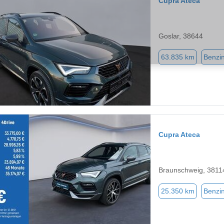
Cupra Ateca
Goslar, 38644
63.835 km
Benzi
Cupra Ateca
Braunschweig, 3811
25.350 km
Benzi