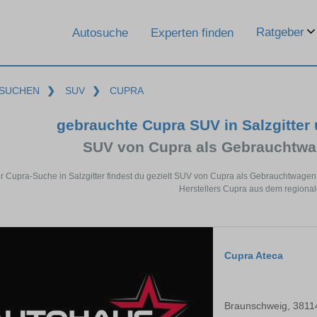
Ratgeber
Autosuche
Experten finden
SUCHEN
❯
SUV
❯
CUPRA
gebrauchte Cupra SUV in Salzgitter
SUV von Cupra als Gebrauchtw
er Cupra-Suche in Salzgitter findest du gezielt SUV von Cupra als Gebrauchtwage
Herstellers Cupra aus dem regiona
Cupra Ateca
Braunschweig, 3811