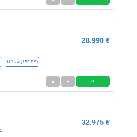
28.990 €
n
110 kw (150 PS)
➜
★
➦
32.975 €
4