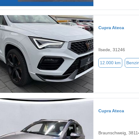
Cupra Ateca
Ilsede, 31246
12.000 km
Benzi
Cupra Ateca
Braunschweig, 3811