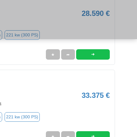
28.590 €
n
221 kw (300 PS)
➜
★
➦
33.375 €
4
n
221 kw (300 PS)
➜
★
➦