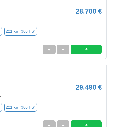
28.700 €
n
221 kw (300 PS)
➜
★
➦
29.490 €
0
n
221 kw (300 PS)
➜
★
➦