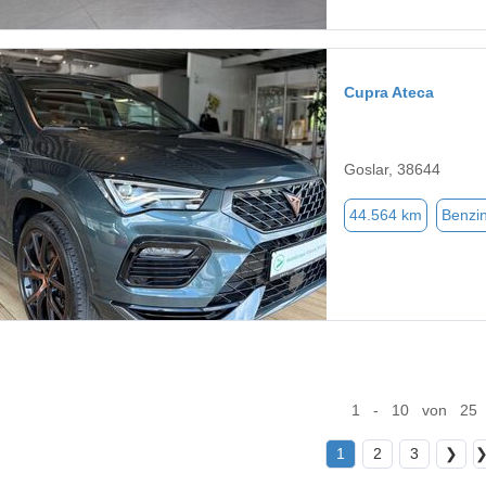
Cupra Ateca
Goslar, 38644
44.564 km
Benzi
1 - 10 von 25
1
2
3
❯