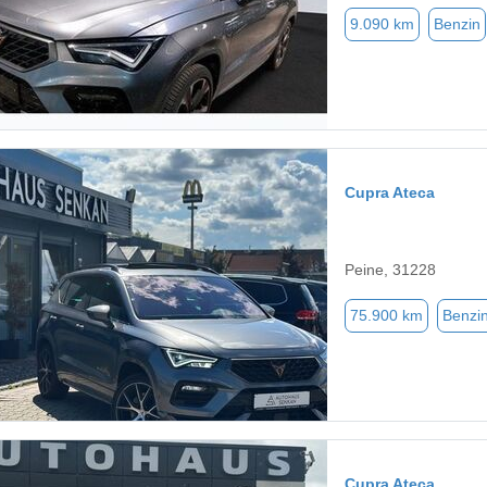
9.090 km
Benzin
Cupra Ateca
Peine, 31228
75.900 km
Benzi
Cupra Ateca