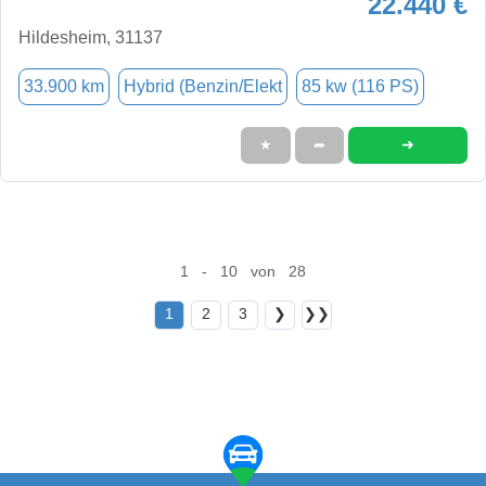
22.440 €
Hildesheim, 31137
33.900 km
Hybrid (Benzin/Elekt
85 kw (116 PS)
➜
★
➦
1 - 10 von 28
1
2
3
❯
❯❯