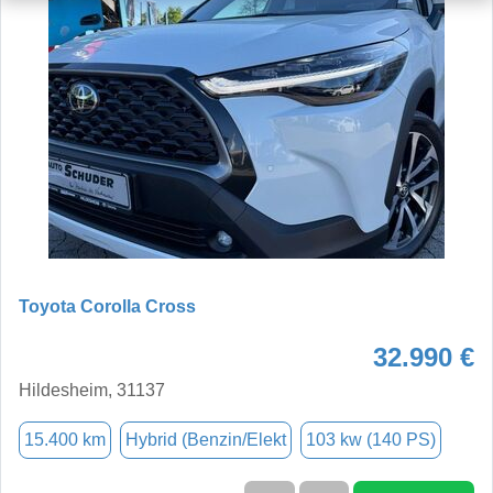
Toyota Corolla Cross
32.990 €
Hildesheim, 31137
15.400 km
Hybrid (Benzin/Elekt
103 kw (140 PS)