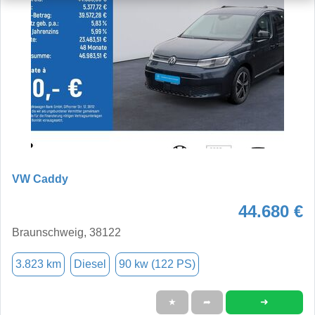
VW Caddy
44.680 €
Braunschweig, 38122
3.823 km
Diesel
90 kw (122 PS)
➜
★
➦