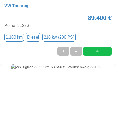
VW Touareg
89.400 €
Peine, 31226
1.100 km
Diesel
210 kw (286 PS)
➜
★
➦