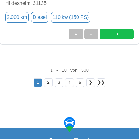
Hildesheim, 31135
2.000 km
Diesel
110 kw (150 PS)
➜
★
➦
1 - 10 von 500
1
2
3
4
5
❯
❯❯