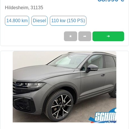
Hildesheim, 31135
14.800 km
Diesel
110 kw (150 PS)
➜
★
➦