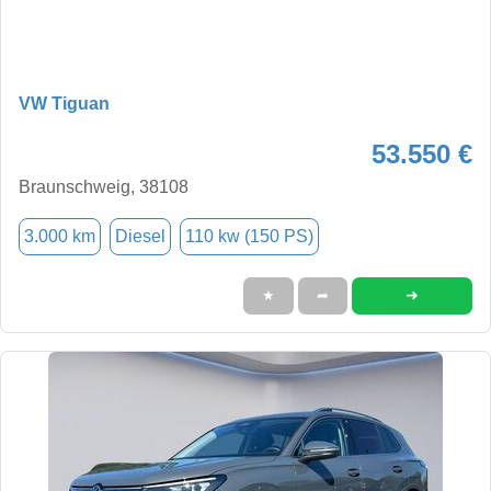
VW Tiguan
53.550 €
Braunschweig, 38108
3.000 km
Diesel
110 kw (150 PS)
➜
★
➦