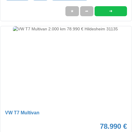
➜
★
➦
VW T7 Multivan
78.990 €