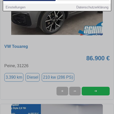
Einstellungen
Datenschutzerklärung
VW Touareg
86.900 €
Peine, 31226
3.390 km
Diesel
210 kw (286 PS)
➜
★
➦