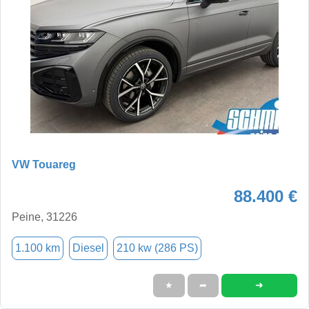
VW Touareg
88.400 €
Peine, 31226
1.100 km
Diesel
210 kw (286 PS)
➜
★
➦