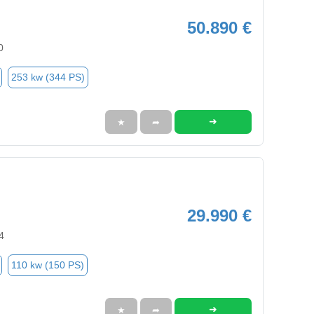
50.890 €
0
253 kw (344 PS)
➜
★
➦
29.990 €
4
110 kw (150 PS)
➜
★
➦