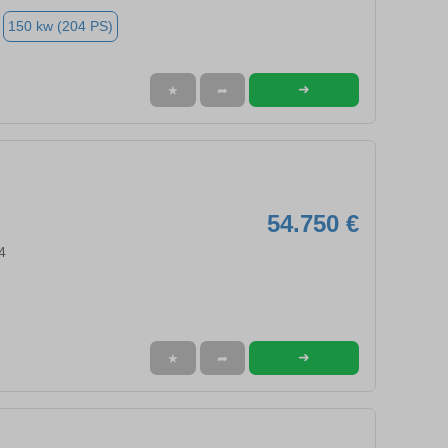
150 kw (204 PS)
➜
★
➦
54.750 €
4
➜
★
➦