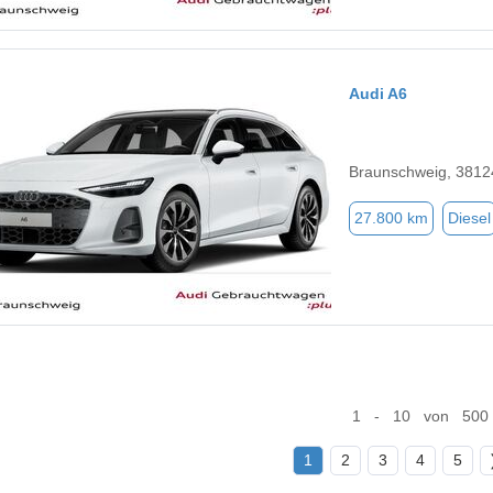
Audi A6
Braunschweig, 3812
27.800 km
Diesel
1 - 10 von 500
1
2
3
4
5