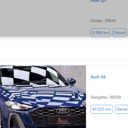
Audi Q5
Goslar, 38644
3.990 km
Diesel
Audi A5
Salzgitter, 38259
40.925 km
Diesel