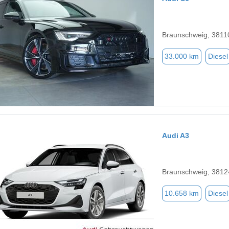
Braunschweig, 3811
33.000 km
Diesel
Audi A3
Braunschweig, 3812
10.658 km
Diesel