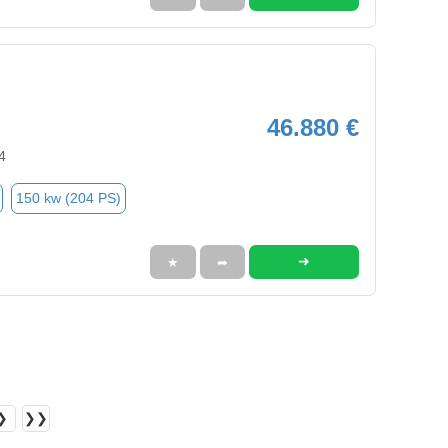
46.880 €
4
150 kw (204 PS)
➜
★
➦
❯
❯❯