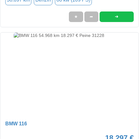
➜
★
➦
BMW 116
18.297 €