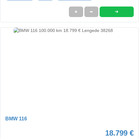
➜
★
➦
BMW 116
18.799 €