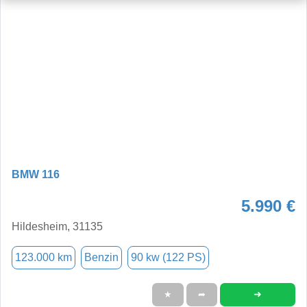
BMW 116
5.990 €
Hildesheim, 31135
123.000 km
Benzin
90 kw (122 PS)
➜
★
➦