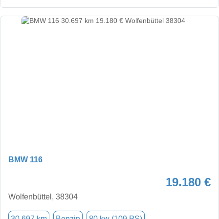
BMW 116
19.180 €
Wolfenbüttel, 38304
30.697 km
Benzin
80 kw (109 PS)