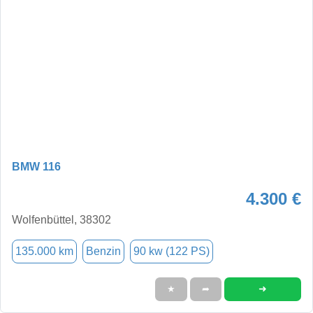
BMW 116
4.300 €
Wolfenbüttel, 38302
135.000 km
Benzin
90 kw (122 PS)
➜
★
➦