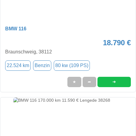
BMW 116
18.790 €
Braunschweig, 38112
22.524 km
Benzin
80 kw (109 PS)
➜
★
➦