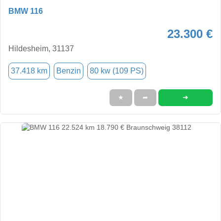
BMW 116
23.300 €
Hildesheim, 31137
37.418 km
Benzin
80 kw (109 PS)
➜
★
➦