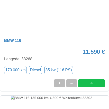
BMW 116
11.590 €
Lengede, 38268
170.000 km
Diesel
85 kw (116 PS)
➜
★
➦