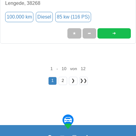
Lengede, 38268
100.000 km
Diesel
85 kw (116 PS)
➜
★
➦
1 - 10 von 12
1
2
❯
❯❯