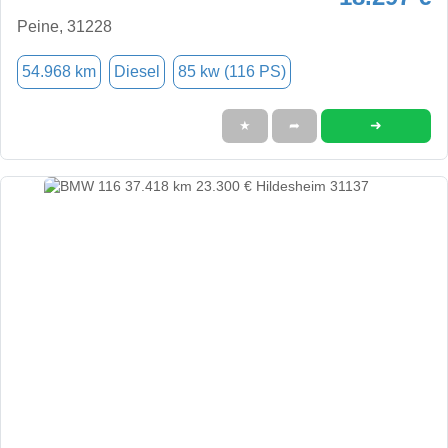
Peine, 31228
54.968 km
Diesel
85 kw (116 PS)
➜
★
➦