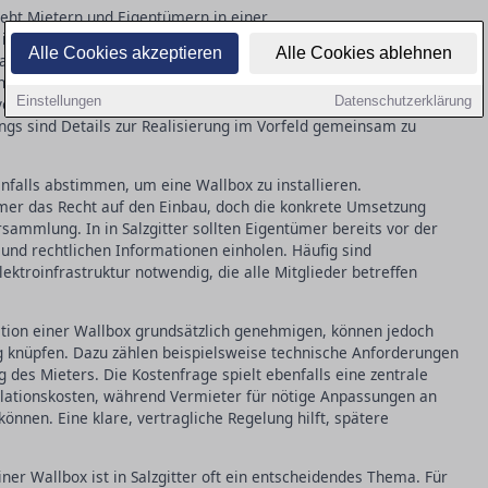
steht Mietern und Eigentümern in einer
Salzgitter gesetzlich zu. Durch die Novelle des
Alle Cookies akzeptieren
Alle Cookies ablehnen
s Mietrecht wurden entscheidende Voraussetzungen
ng zur Elektromobilität zu erleichtern. Mieter müssen jedoch
Einstellungen
Datenschutzerklärung
or es zu einer Installation kommt. Diese Zustimmung darf in
ings sind Details zur Realisierung im Vorfeld gemeinsam zu
falls abstimmen, um eine Wallbox zu installieren.
mer das Recht auf den Einbau, doch die konkrete Umsetzung
sammlung. In in Salzgitter sollten Eigentümer bereits vor der
und rechtlichen Informationen einholen. Häufig sind
ktroinfrastruktur notwendig, die alle Mitglieder betreffen
lation einer Wallbox grundsätzlich genehmigen, können jedoch
knüpfen. Dazu zählen beispielsweise technische Anforderungen
 des Mieters. Die Kostenfrage spielt ebenfalls eine zentrale
tallationskosten, während Vermieter für nötige Anpassungen an
können. Eine klare, vertragliche Regelung hilft, spätere
iner Wallbox ist in Salzgitter oft ein entscheidendes Thema. Für