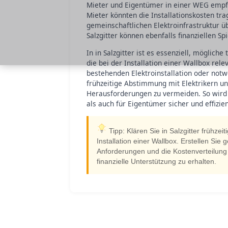
Mieter und Eigentümer in einer WEG empfie
Mieter könnten die Installationskosten t
gemeinschaftlichen Elektroinfrastruktur
Salzgitter können ebenfalls finanziellen S
In in Salzgitter ist es essenziell, möglic
die bei der Installation einer Wallbox rele
bestehenden Elektroinstallation oder no
frühzeitige Abstimmung mit Elektrikern un
Herausforderungen zu vermeiden. So wird 
als auch für Eigentümer sicher und effizien
Tipp: Klären Sie in Salzgitter frühze
Installation einer Wallbox. Erstellen Sie
Anforderungen und die Kostenverteilung
finanzielle Unterstützung zu erhalten.