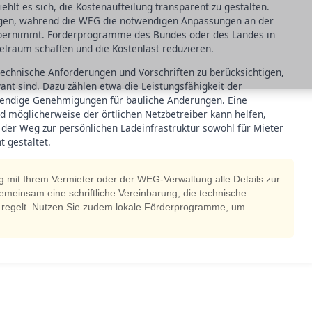
hlt es sich, die Kostenaufteilung transparent zu gestalten.
ragen, während die WEG die notwendigen Anpassungen an der
 übernimmt. Förderprogramme des Bundes oder des Landes in
pielraum schaffen und die Kostenlast reduzieren.
he technische Anforderungen und Vorschriften zu berücksichtigen,
vant sind. Dazu zählen etwa die Leistungsfähigkeit der
twendige Genehmigungen für bauliche Änderungen. Eine
d möglicherweise der örtlichen Netzbetreiber kann helfen,
der Weg zur persönlichen Ladeinfrastruktur sowohl für Mieter
t gestaltet.
itig mit Ihrem Vermieter oder der WEG-Verwaltung alle Details zur
 gemeinsam eine schriftliche Vereinbarung, die technische
 regelt. Nutzen Sie zudem lokale Förderprogramme, um