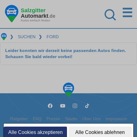
☰
Salzgitter
Automarkt
.de
Autos einfach finden
❯
SUCHEN
❯
FORD
Leider konnten wir derzeit keine passenden Autos finden.
Schauen Sie bald wieder vorbei!
Ratgeber
FAQ
Presse
Städte
Über Uns
Impressum
Datenschutz
Cookies
Alle Cookies akzeptieren
Alle Cookies ablehnen