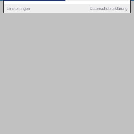
Copyright © 2000 - 2026 | 1A Infosysteme GmbH | Content by: 1a-sites-autos
Einstellungen
Datenschutzerklärung
09.08.2026