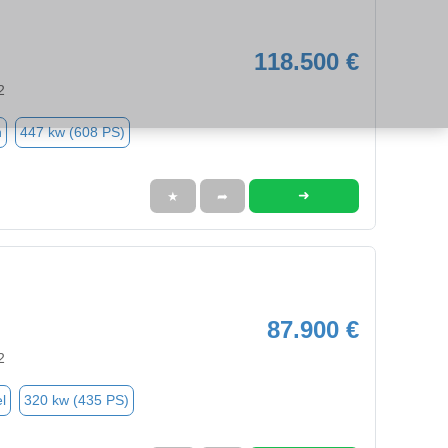
118.500 €
2
n
447 kw (608 PS)
➜
★
➦
87.900 €
2
l
320 kw (435 PS)