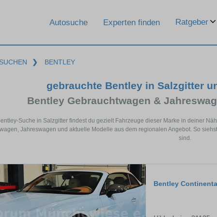
Ratgeber
Autosuche
Experten finden
SUCHEN
❯
BENTLEY
gebrauchte Bentley in Salzgitter 
Bentley Gebrauchtwagen & Jahreswag
Bentley-Suche in Salzgitter findest du gezielt Fahrzeuge dieser Marke in deiner N
agen, Jahreswagen und aktuelle Modelle aus dem regionalen Angebot. So siehst du
sind.
Bentley Continent