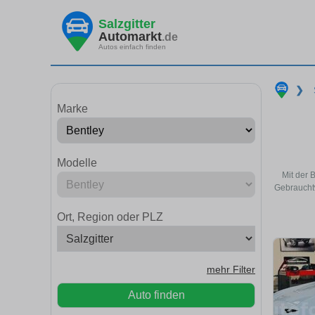
Salzgitter
Automarkt
.de
Autos einfach finden
❯
Marke
Modelle
Mit der 
Gebrauchtw
Ort, Region oder PLZ
mehr Filter
Auto finden