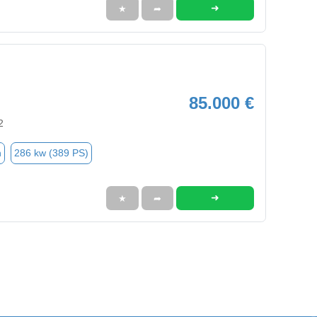
➜
★
➦
85.000 €
2
n
286 kw (389 PS)
➜
★
➦