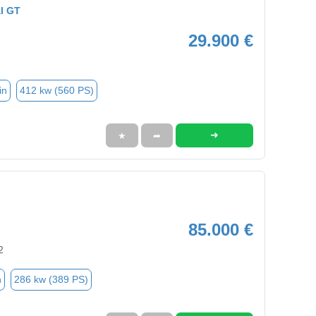
l GT
29.900 €
in
412 kw (560 PS)
➜
★
➦
85.000 €
2
n
286 kw (389 PS)