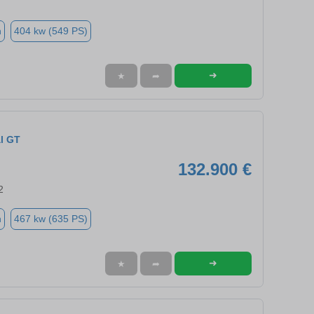
n
404 kw (549 PS)
➜
★
➦
l GT
132.900 €
2
n
467 kw (635 PS)
➜
★
➦