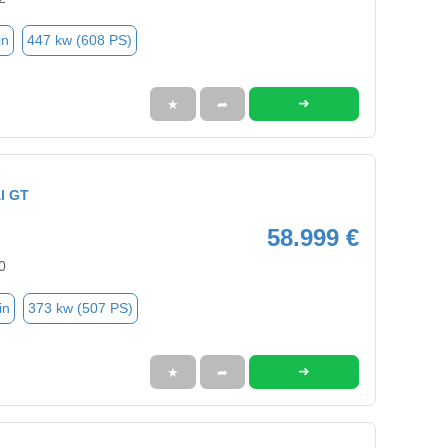
in
447 kw (608 PS)
➜
★
➦
l GT
58.999 €
0
in
373 kw (507 PS)
➜
★
➦