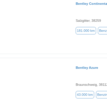
Bentley Continenta
Salzgitter, 38259
181.000 km
Benz
Bentley Azure
Braunschweig, 3811
43.000 km
Benzi