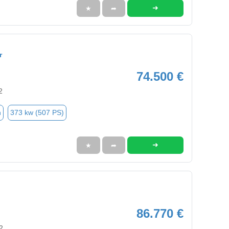
➜
★
➦
r
74.500 €
2
n
373 kw (507 PS)
➜
★
➦
86.770 €
2