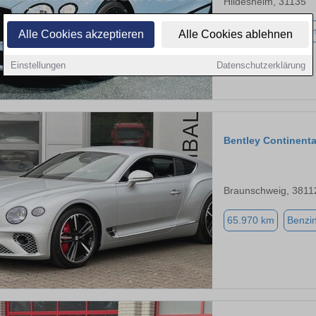
Hildesheim, 31135
19.500 km
Benzi
Alle Cookies akzeptieren
Alle Cookies ablehnen
Einstellungen
Datenschutzerklärung
Bentley Continenta
Braunschweig, 3811
65.970 km
Benzi