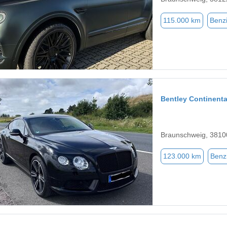
115.000 km
Benz
Bentley Continenta
Braunschweig, 3810
123.000 km
Benz