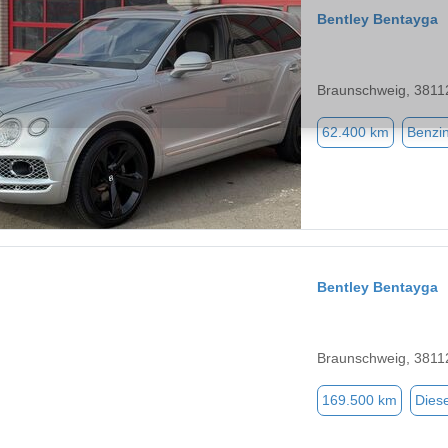
Bentley Bentayga
Braunschweig, 3811
62.400 km
Benzi
Bentley Bentayga
Braunschweig, 3811
169.500 km
Diese