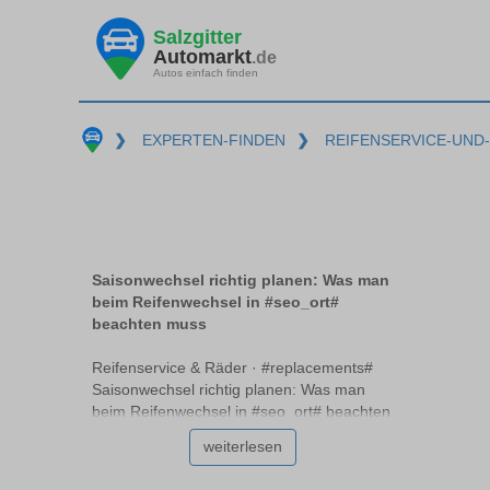
Salzgitter
Automarkt
.de
Autos einfach finden
❯
EXPERTEN-FINDEN
❯
REIFENSERVICE-UND
Saisonwechsel richtig planen: Was man
beim Reifenwechsel in #seo_ort#
beachten muss
Reifenservice & Räder · #replacements#
Saisonwechsel richtig planen: Was man
beim Reifenwechsel in #seo_ort# beachten
muss Der Wechsel der Jahreszeiten bringt
weiterlesen
für Autofahrer #replacements# spezielle
Herausforderungen mit sich, besonders