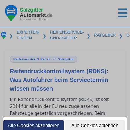
Salzgitter
☰
Automarkt
.de
Autos einfach finden
EXPERTEN-
REIFENSERVICE-
RATGEBER
C
❯
❯
❯
❯
FINDEN
UND-RAEDER
Reifenservice & Räder · in Salzgitter
Reifendruckkontrollsystem (RDKS):
Was Autofahrer beim Servicetermin
wissen müssen
Ein Reifendruckkontrollsystem (RDKS) ist seit
2014 für alle in der EU neu zugelassenen
Fahrzeuge gesetzlich vorgeschrieben. Beim
in Salzgitter müssen Autofahrer
Reifenservice
Alle Cookies akzeptieren
Alle Cookies ablehnen
wissen, dass spezielle Sensoren bei der