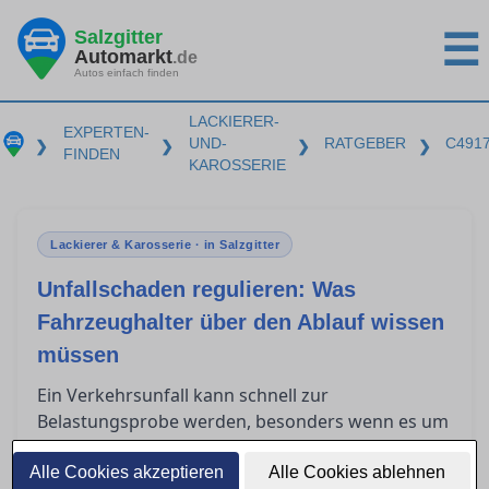
Salzgitter
☰
Automarkt
.de
Autos einfach finden
LACKIERER-
EXPERTEN-
UND-
RATGEBER
C491
❯
❯
❯
❯
FINDEN
KAROSSERIE
Lackierer & Karosserie · in Salzgitter
Unfallschaden regulieren: Was
Fahrzeughalter über den Ablauf wissen
müssen
Ein Verkehrsunfall kann schnell zur
Belastungsprobe werden, besonders wenn es um
die Regulierung des Schadens über die
gegnerische Versicherung geht. Fahrzeughalter
Alle Cookies akzeptieren
Alle Cookies ablehnen