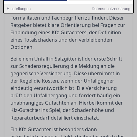
in Salzgitter stehen oft vor der Herausforderung,
Einstellungen
Datenschutzerklärung
den richtigen Weg durch den Dschungel von
Formalitäten und Fachbegriffen zu finden. Dieser
Ratgeber bietet klare Orientierung bei Fragen zur
Einbindung eines Kfz-Gutachters, der Definition
eines Totalschadens und den verbleibenden
Optionen.
Bei einem Unfall in Salzgitter ist der erste Schritt
zur Schadensregulierung die Meldung an die
gegnerische Versicherung. Diese übernimmt in
der Regel die Kosten, wenn der Unfallgegner
eindeutig verantwortlich ist. Die Versicherung
prüft den Unfallhergang und fordert häufig ein
unabhängiges Gutachten an. Hierbei kommt der
ins Spiel, der Schadenhöhe und
Kfz-Gutachter
Reparaturbedarf detailliert einschätzt.
Ein Kfz-Gutachter ist besonders dann
erforderlich, wenn es Unklarheiten bezüglich der