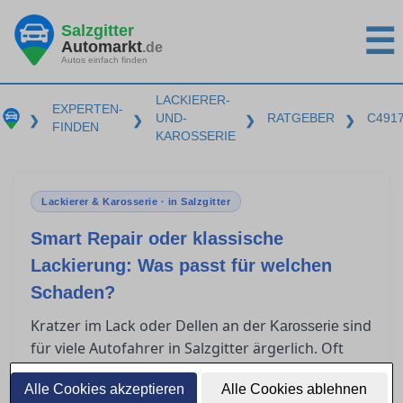
Salzgitter
☰
Automarkt
.de
Autos einfach finden
LACKIERER-
EXPERTEN-
UND-
RATGEBER
C491
❯
❯
❯
❯
FINDEN
KAROSSERIE
Lackierer & Karosserie · in Salzgitter
Smart Repair oder klassische
Lackierung: Was passt für welchen
Schaden?
Kratzer im Lack oder Dellen an der
sind
Karosserie
für viele Autofahrer in Salzgitter ärgerlich. Oft
stellt sich die Frage, ob Smart Repair ausreicht
Alle Cookies akzeptieren
oder eine klassische Lackierung nötig ist. In
Alle Cookies ablehnen