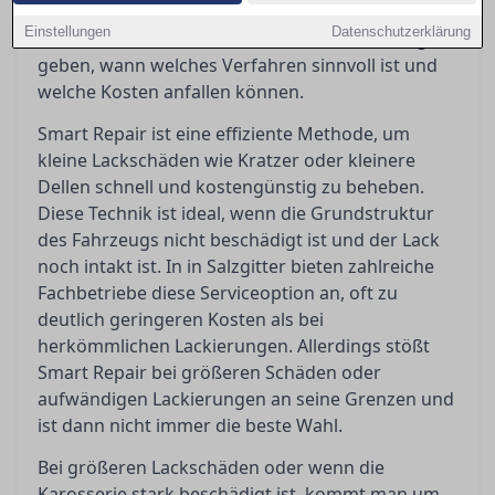
diesem Ratgeber werden die Vor- und Nachteile
Einstellungen
Datenschutzerklärung
beider Methoden beleuchtet, um Orientierung zu
geben, wann welches Verfahren sinnvoll ist und
welche Kosten anfallen können.
Smart Repair ist eine effiziente Methode, um
kleine Lackschäden wie Kratzer oder kleinere
Dellen schnell und kostengünstig zu beheben.
Diese Technik ist ideal, wenn die Grundstruktur
des Fahrzeugs nicht beschädigt ist und der Lack
noch intakt ist. In in Salzgitter bieten zahlreiche
Fachbetriebe diese Serviceoption an, oft zu
deutlich geringeren Kosten als bei
herkömmlichen Lackierungen. Allerdings stößt
Smart Repair bei größeren Schäden oder
aufwändigen Lackierungen an seine Grenzen und
ist dann nicht immer die beste Wahl.
Bei größeren Lackschäden oder wenn die
Karosserie stark beschädigt ist, kommt man um