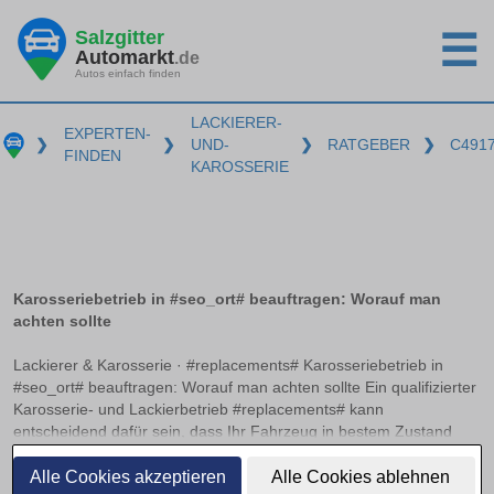
Salzgitter
☰
Automarkt
.de
Autos einfach finden
LACKIERER-
EXPERTEN-
❯
❯
UND-
❯
RATGEBER
❯
C491
FINDEN
KAROSSERIE
Karosseriebetrieb in #seo_ort# beauftragen: Worauf man
achten sollte
Lackierer & Karosserie · #replacements# Karosseriebetrieb in
#seo_ort# beauftragen: Worauf man achten sollte Ein qualifizierter
Karosserie- und Lackierbetrieb #replacements# kann
entscheidend dafür sein, dass Ihr Fahrzeug in bestem Zustand
erstrahlt. Doch woran erkennt man einen solchen Betrieb? Neben
weiterlesen
relevanten Zertifizierungen und einer präzisen
Alle Cookies akzeptieren
Alle Cookies ablehnen