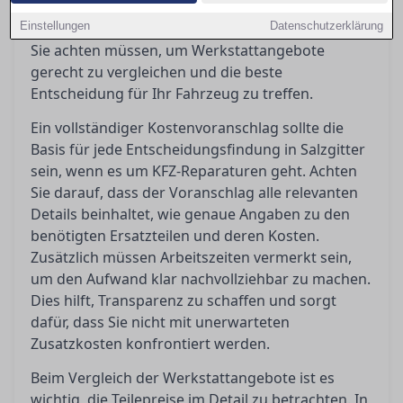
über Teilepreise, Arbeitszeiten und
Einstellungen
Werkstattlöhne bieten. Hier erfahren Sie, worauf
Datenschutzerklärung
Sie achten müssen, um Werkstattangebote
gerecht zu vergleichen und die beste
Entscheidung für Ihr Fahrzeug zu treffen.
Ein vollständiger Kostenvoranschlag sollte die
Basis für jede Entscheidungsfindung in Salzgitter
sein, wenn es um KFZ-Reparaturen geht. Achten
Sie darauf, dass der Voranschlag alle relevanten
Details beinhaltet, wie genaue Angaben zu den
benötigten Ersatzteilen und deren Kosten.
Zusätzlich müssen Arbeitszeiten vermerkt sein,
um den Aufwand klar nachvollziehbar zu machen.
Dies hilft, Transparenz zu schaffen und sorgt
dafür, dass Sie nicht mit unerwarteten
Zusatzkosten konfrontiert werden.
Beim Vergleich der Werkstattangebote ist es
wichtig, die Teilepreise im Detail zu betrachten. In