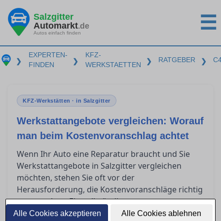
Salzgitter
☰
Automarkt
.de
Autos einfach finden
EXPERTEN-
KFZ-
RATGEBER
C
❯
❯
❯
❯
FINDEN
WERKSTAETTEN
KFZ-Werkstätten · in Salzgitter
Werkstattangebote vergleichen: Worauf
man beim Kostenvoranschlag achtet
Wenn Ihr Auto eine Reparatur braucht und Sie
Werkstattangebote in Salzgitter vergleichen
möchten, stehen Sie oft vor der
Herausforderung, die Kostenvoranschläge richtig
zu verstehen. Ein vollständiger
Kostenvoranschlag sollte klare Informationen
Alle Cookies akzeptieren
Alle Cookies ablehnen