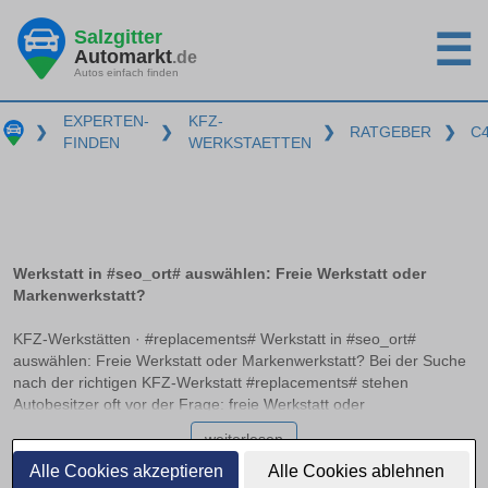
Salzgitter
☰
Automarkt
.de
Autos einfach finden
EXPERTEN-
KFZ-
❯
❯
❯
RATGEBER
❯
C
FINDEN
WERKSTAETTEN
Werkstatt in #seo_ort# auswählen: Freie Werkstatt oder
Markenwerkstatt?
KFZ-Werkstätten · #replacements# Werkstatt in #seo_ort#
auswählen: Freie Werkstatt oder Markenwerkstatt? Bei der Suche
nach der richtigen KFZ-Werkstatt #replacements# stehen
Autobesitzer oft vor der Frage: freie Werkstatt oder
Markenwerkstatt? Beide Optionen haben ihre Vor- und Nachteile,
weiterlesen
und es ist wichtig, die Unterschiede zu kennen, um die richtige
Entscheidung zu treffen. Zertifizierungen wie ATU, Bosch oder
Alle Cookies akzeptieren
Alle Cookies ablehnen