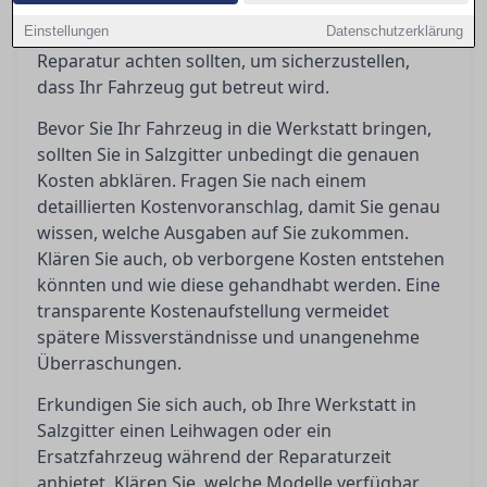
vermeiden. In diesem Ratgeber erfahren Sie,
Einstellungen
worauf Sie vor, während und nach einer
Datenschutzerklärung
Reparatur achten sollten, um sicherzustellen,
dass Ihr Fahrzeug gut betreut wird.
Bevor Sie Ihr Fahrzeug in die Werkstatt bringen,
sollten Sie in Salzgitter unbedingt die genauen
Kosten abklären. Fragen Sie nach einem
detaillierten Kostenvoranschlag, damit Sie genau
wissen, welche Ausgaben auf Sie zukommen.
Klären Sie auch, ob verborgene Kosten entstehen
könnten und wie diese gehandhabt werden. Eine
transparente Kostenaufstellung vermeidet
spätere Missverständnisse und unangenehme
Überraschungen.
Erkundigen Sie sich auch, ob Ihre Werkstatt in
Salzgitter einen Leihwagen oder ein
Ersatzfahrzeug während der Reparaturzeit
anbietet. Klären Sie, welche Modelle verfügbar