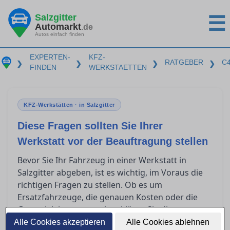
Salzgitter
☰
Automarkt
.de
Autos einfach finden
EXPERTEN-
KFZ-
RATGEBER
C
❯
❯
❯
❯
FINDEN
WERKSTAETTEN
KFZ-Werkstätten · in Salzgitter
Diese Fragen sollten Sie Ihrer
Werkstatt vor der Beauftragung stellen
Bevor Sie Ihr Fahrzeug in einer Werkstatt in
Salzgitter abgeben, ist es wichtig, im Voraus die
richtigen Fragen zu stellen. Ob es um
Ersatzfahrzeuge, die genauen Kosten oder die
Garantieleistungen geht – klären Sie diese
Punkte, um unangenehme Überraschungen zu
Alle Cookies akzeptieren
Alle Cookies ablehnen