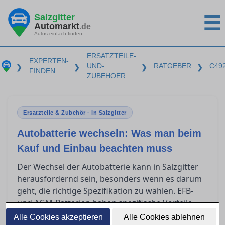
Salzgitter
☰
Automarkt
.de
Autos einfach finden
ERSATZTEILE-
EXPERTEN-
UND-
RATGEBER
C49
❯
❯
❯
❯
FINDEN
ZUBEHOER
Ersatzteile & Zubehör · in Salzgitter
Autobatterie wechseln: Was man beim
Kauf und Einbau beachten muss
Der Wechsel der Autobatterie kann in Salzgitter
herausfordernd sein, besonders wenn es darum
geht, die richtige Spezifikation zu wählen. EFB-
und AGM-Batterien haben spezifische Vorteile
und es ist entscheidend zu wissen, wann man
Alle Cookies akzeptieren
Alle Cookies ablehnen