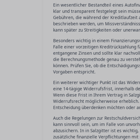
Ein wesentlicher Bestandteil eines Autofin
klar und transparent festgelegt sein müsse
Gebühren, die während der Kreditlaufzeit a
beschrieben werden, um Missverständnisse
kann später zu Streitigkeiten oder unerwa
Besonders wichtig in einem Finanzierungsve
Falle einer vorzeitigen Kreditrückzahlung 
entgangene Zinsen und sollte klar nachvoll
die Berechnungsmethode genau zu verstehe
können. Prüfen Sie, ob die Entschädigung
Vorgaben entspricht.
Ein weiterer wichtiger Punkt ist das Wider
eine 14-tägige Widerrufsfrist, innerhalb 
Wenn diese Frist in Ihrem Vertrag in Salzgi
Widerrufsrecht möglicherweise erheblich. D
Entscheidung überdenken möchten oder an
Auch die Regelungen zur Restschuldversiche
kann sinnvoll sein, um im Falle von unvor
abzusichern. In in Salzgitter ist es wicht
zusätzliche finanzielle Verpflichtungen mit