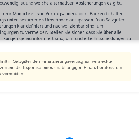
 notwendig ist und welche alternativen Absicherungen es gibt.
eln zur Möglichkeit von Vertragsänderungen. Banken behalten
rags unter bestimmten Umständen anzupassen. In in Salzgitter
erungen klar definiert und nachvollziehbar sind, um
gungen zu vermeiden. Stellen Sie sicher, dass Sie über alle
rkungen genau informiert sind, um fundierte Entscheidungen zu
rift in Salzgitter den Finanzierungsvertrag auf versteckte
zen Sie die Expertise eines unabhängigen Finanzberaters, um
zu vermeiden.