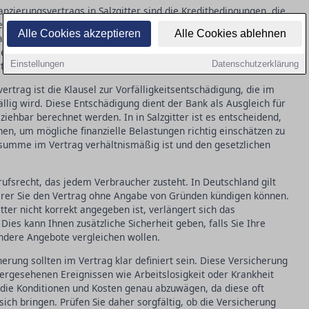
anzierungsvertrags in Salzgitter sind die Kreditbedingungen, die
n. Dazu gehören der Zinssatz, die Laufzeit, und eventuelle
Alle Cookies akzeptieren
Alle Cookies ablehnen
nfallen können. Es ist wichtig, dass alle Konditionen genau
 zu vermeiden. Ein fehlender oder unklarer Vertragspassus
Einstellungen
Datenschutzerklärung
rteten Kosten führen.
rtrag ist die Klausel zur Vorfälligkeitsentschädigung, die im
fällig wird. Diese Entschädigung dient der Bank als Ausgleich für
ziehbar berechnet werden. In in Salzgitter ist es entscheidend,
n, um mögliche finanzielle Belastungen richtig einschätzen zu
ssumme im Vertrag verhältnismäßig ist und den gesetzlichen
rufsrecht, das jedem Verbraucher zusteht. In Deutschland gilt
derer Sie den Vertrag ohne Angabe von Gründen kündigen können.
tter nicht korrekt angegeben ist, verlängert sich das
ies kann Ihnen zusätzliche Sicherheit geben, falls Sie Ihre
dere Angebote vergleichen wollen.
rung sollten im Vertrag klar definiert sein. Diese Versicherung
hergesehenen Ereignissen wie Arbeitslosigkeit oder Krankheit
ig, die Konditionen und Kosten genau abzuwägen, da diese oft
 sich bringen. Prüfen Sie daher sorgfältig, ob die Versicherung