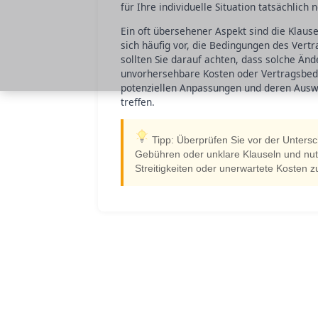
für Ihre individuelle Situation tatsächlich
Ein oft übersehener Aspekt sind die Klaus
sich häufig vor, die Bedingungen des Vert
sollten Sie darauf achten, dass solche Änd
unvorhersehbare Kosten oder Vertragsbedin
potenziellen Anpassungen und deren Auswi
treffen.
Tipp: Überprüfen Sie vor der Untersch
Gebühren oder unklare Klauseln und nut
Streitigkeiten oder unerwartete Kosten 