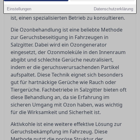
Ozonbehandlungen, Aktivkohleeinsätze und
Einstellungen
Datenschutzerklärung
Tiefenreinigungen und erklärt, wann es sinnvoll
ist, einen spezialisierten Betrieb zu konsultieren.
Die Ozonbehandlung ist eine beliebte Methode
zur Geruchsbeseitigung in Fahrzeugen in
Salzgitter. Dabei wird ein Ozongenerator
eingesetzt, der Ozonmoleküle in den Innenraum
abgibt und schlechte Gerüche neutralisiert,
indem er die geruchsverursachenden Partikel
aufspaltet. Diese Technik eignet sich besonders
gut für hartnäckige Gerüche wie Rauch oder
Tiergerüche. Fachbetriebe in Salzgitter bieten oft
diese Behandlung an, da sie Erfahrung im
sicheren Umgang mit Ozon haben, was wichtig
für die Wirksamkeit und Sicherheit ist.
Aktivkohle ist eine weitere effektive Lösung zur
Geruchsbekämpfung im Fahrzeug. Diese
Methode nutzt die poröse Struktur der