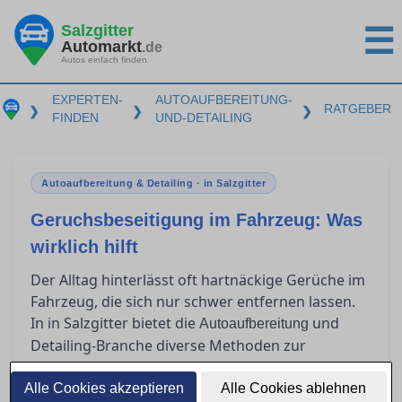
Salzgitter
☰
Automarkt
.de
Autos einfach finden
EXPERTEN-
AUTOAUFBEREITUNG-
RATGEBER
❯
❯
❯
FINDEN
UND-DETAILING
Autoaufbereitung & Detailing · in Salzgitter
Geruchsbeseitigung im Fahrzeug: Was
wirklich hilft
Der Alltag hinterlässt oft hartnäckige Gerüche im
Fahrzeug, die sich nur schwer entfernen lassen.
In in Salzgitter bietet die
und
Autoaufbereitung
Detailing-Branche diverse Methoden zur
Geruchsbeseitigung an. Dieser Ratgeber gibt
einen Überblick über effektive Verfahren wie
Alle Cookies akzeptieren
Alle Cookies ablehnen