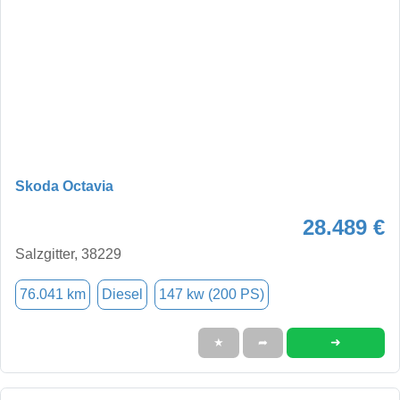
Skoda Octavia
28.489 €
Salzgitter, 38229
76.041 km
Diesel
147 kw (200 PS)
➜
★
➦