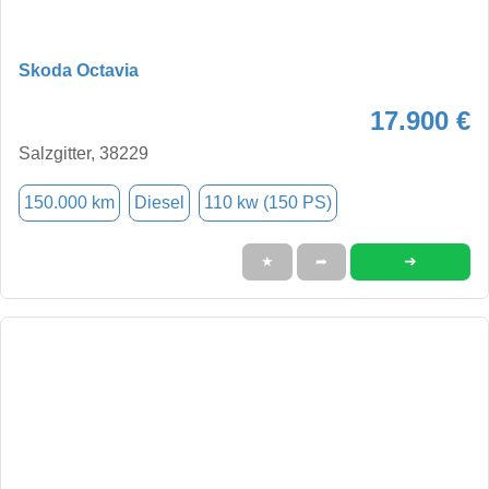
Skoda Octavia
17.900 €
Salzgitter, 38229
150.000 km
Diesel
110 kw (150 PS)
➜
★
➦