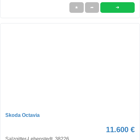
➜
★
➦
Skoda Octavia
11.600 €
Salzgitter-Lebenstedt, 38226