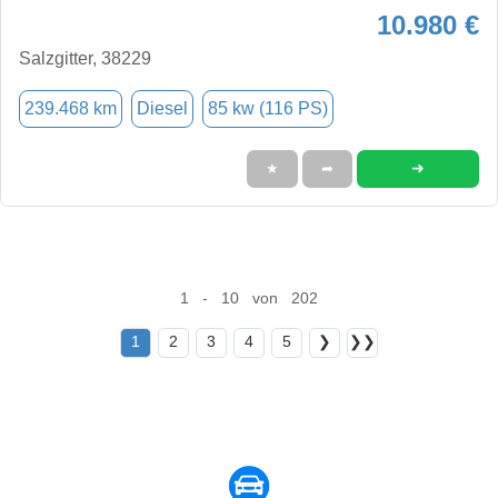
10.980 €
Salzgitter, 38229
239.468 km
Diesel
85 kw (116 PS)
➜
★
➦
1 - 10 von 202
1
2
3
4
5
❯
❯❯