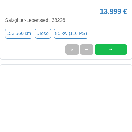
13.999 €
Salzgitter-Lebenstedt, 38226
153.560 km
Diesel
85 kw (116 PS)
➜
★
➦