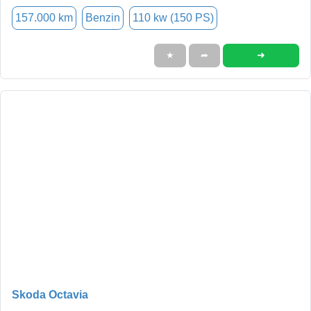
157.000 km
Benzin
110 kw (150 PS)
➜
★
➦
Skoda Octavia