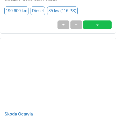
190.600 km
Diesel
85 kw (116 PS)
➜
★
➦
Skoda Octavia