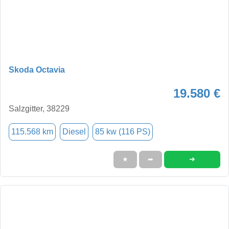
Skoda Octavia
19.580 €
Salzgitter, 38229
115.568 km
Diesel
85 kw (116 PS)
➜
★
➦