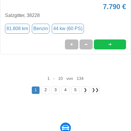
7.790 €
Salzgitter, 38228
81.808 km
Benzin
44 kw (60 PS)
➜
★
➦
1 - 10 von 134
1
2
3
4
5
❯
❯❯