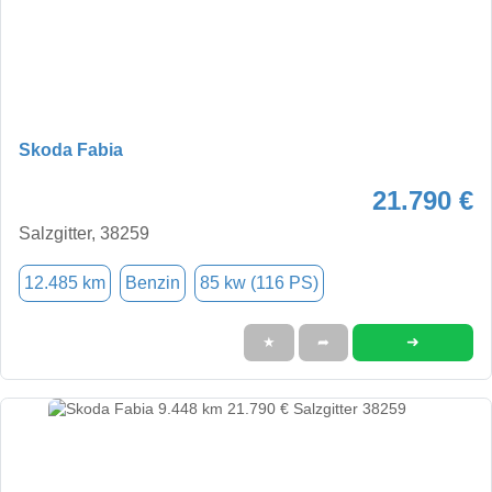
Skoda Fabia
21.790 €
Salzgitter, 38259
12.485 km
Benzin
85 kw (116 PS)
➜
★
➦