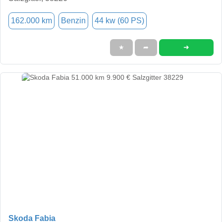
162.000 km
Benzin
44 kw (60 PS)
➜
★
➦
Skoda Fabia