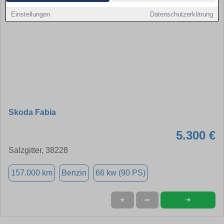
Einstellungen
Datenschutzerklärung
Skoda Fabia
5.300 €
Salzgitter, 38228
157.000 km
Benzin
66 kw (90 PS)
➜
★
➦