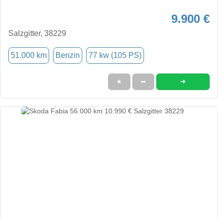
9.900 €
Salzgitter, 38229
51.000 km
Benzin
77 kw (105 PS)
➜
★
➦