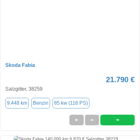
Skoda Fabia
21.790 €
Salzgitter, 38259
9.448 km
Benzin
85 kw (116 PS)
➜
★
➦