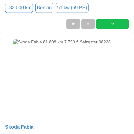
133.000 km
Benzin
51 kw (69 PS)
➜
★
➦
Skoda Fabia