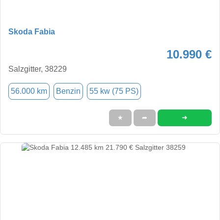
Skoda Fabia
10.990 €
Salzgitter, 38229
56.000 km
Benzin
55 kw (75 PS)
➜
★
➦