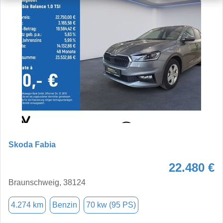
Skoda Fabia
22.480 €
Braunschweig, 38124
4.274 km
Benzin
70 kw (95 PS)