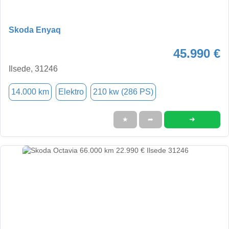
Skoda Enyaq
45.990 €
Ilsede, 31246
14.000 km
Elektro
210 kw (286 PS)
➜
★
➦