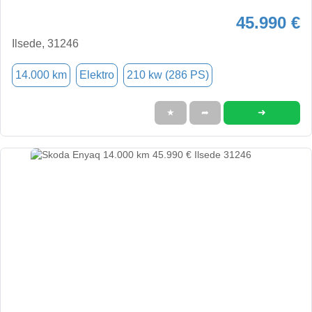
45.990 €
Ilsede, 31246
14.000 km
Elektro
210 kw (286 PS)
➜
★
➦