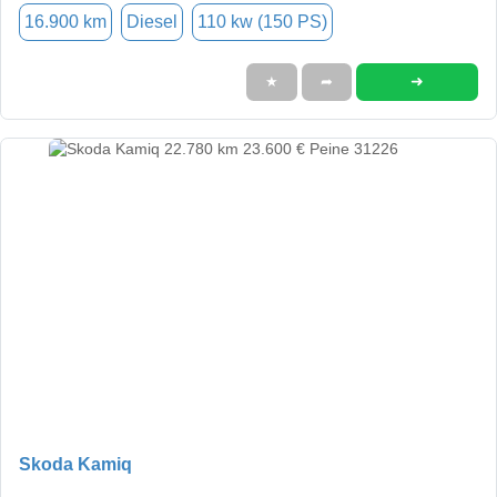
16.900 km
Diesel
110 kw (150 PS)
➜
★
➦
Skoda Kamiq