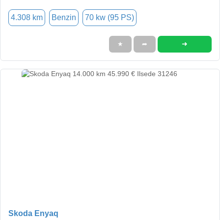
4.308 km
Benzin
70 kw (95 PS)
➜
★
➦
Skoda Enyaq