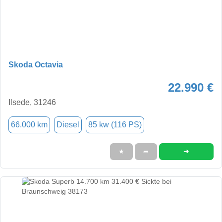
Skoda Octavia
22.990 €
Ilsede, 31246
66.000 km
Diesel
85 kw (116 PS)
➜
★
➦