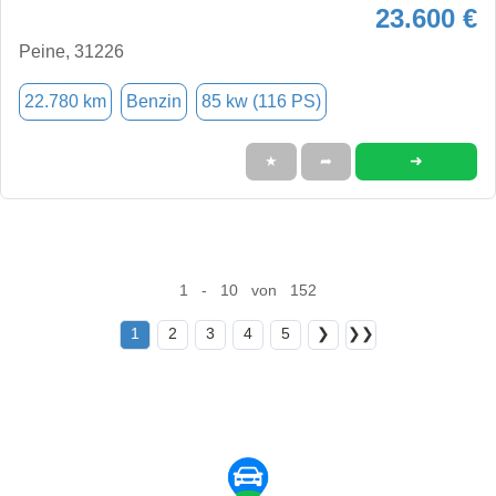
23.600 €
Peine, 31226
22.780 km
Benzin
85 kw (116 PS)
➜
★
➦
1 - 10 von 152
1
2
3
4
5
❯
❯❯