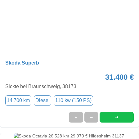
Skoda Superb
31.400 €
Sickte bei Braunschweig, 38173
14.700 km
Diesel
110 kw (150 PS)
➜
★
➦