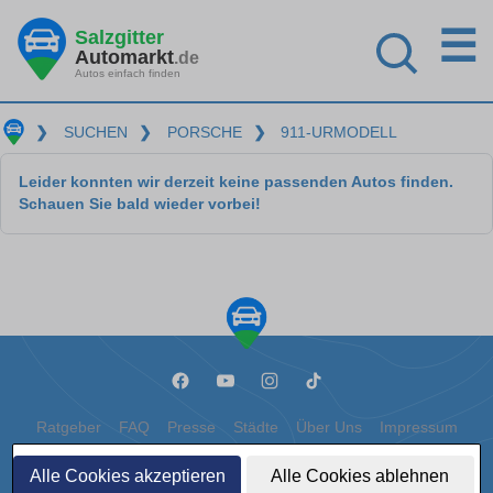
☰
Salzgitter
Automarkt
.de
Autos einfach finden
❯
SUCHEN
❯
PORSCHE
❯
911-URMODELL
Leider konnten wir derzeit keine passenden Autos finden.
Schauen Sie bald wieder vorbei!
Ratgeber
FAQ
Presse
Städte
Über Uns
Impressum
Datenschutz
Cookies
Alle Cookies akzeptieren
Alle Cookies ablehnen