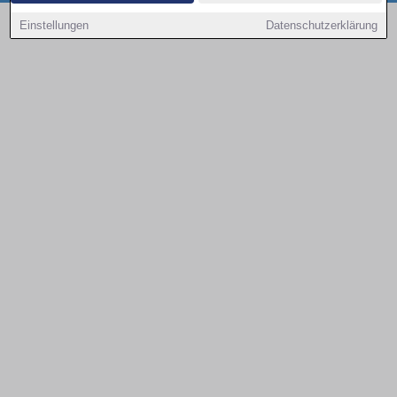
Copyright © 2000 - 2026 | 1A Infosysteme GmbH | Content by: 1a-sites-autos
Einstellungen
Datenschutzerklärung
09.08.2026