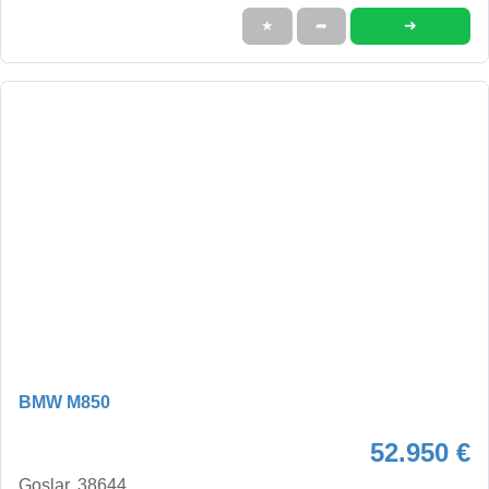
➜
★
➦
BMW M850
52.950 €
Goslar, 38644