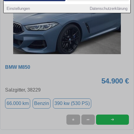
Einstellungen
Datenschutzerklärung
BMW M850
54.900 €
Salzgitter, 38229
66.000 km
Benzin
390 kw (530 PS)
➜
★
➦