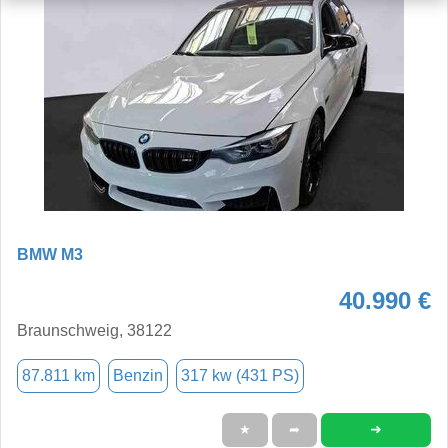
BMW M3
40.990 €
Braunschweig, 38122
87.811 km
Benzin
317 kw (431 PS)
➜
★
➦