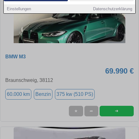
Einstellungen
Datenschutzerklärung
BMW M3
69.990 €
Braunschweig, 38112
60.000 km
Benzin
375 kw (510 PS)
➜
★
➦