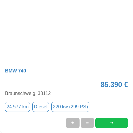
BMW 740
85.390 €
Braunschweig, 38112
24.577 km
Diesel
220 kw (299 PS)
➜
★
➦