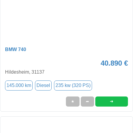
BMW 740
40.890 €
Hildesheim, 31137
145.000 km
Diesel
235 kw (320 PS)
➜
★
➦