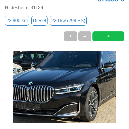
Hildesheim, 31134
22.800 km
Diesel
220 kw (299 PS)
➜
★
➦