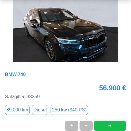
BMW 740
56.900 €
Salzgitter, 38259
89.000 km
Diesel
250 kw (340 PS)
➜
★
➦