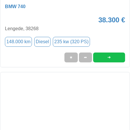
BMW 740
38.300 €
Lengede, 38268
148.000 km
Diesel
235 kw (320 PS)
➜
★
➦