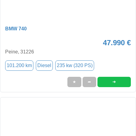
BMW 740
47.990 €
Peine, 31226
101.200 km
Diesel
235 kw (320 PS)
➜
★
➦