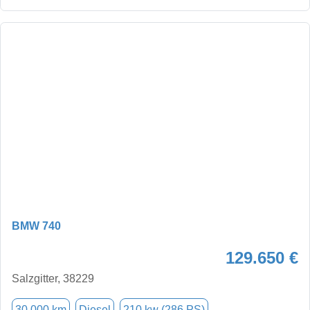
BMW 740
129.650 €
Salzgitter, 38229
30.000 km
Diesel
210 kw (286 PS)