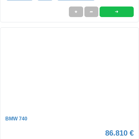
➜
★
➦
BMW 740
86.810 €