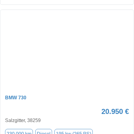
BMW 730
20.950 €
Salzgitter, 38259
230.000 km
Diesel
195 kw (265 PS)