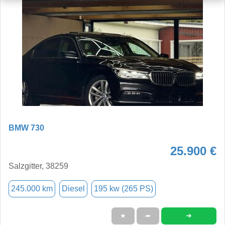
BMW 730
25.900 €
Salzgitter, 38259
245.000 km
Diesel
195 kw (265 PS)
➜
★
➦