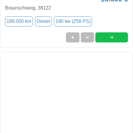
Braunschweig, 38122
189.000 km
Diesel
190 kw (258 PS)
➜
★
➦