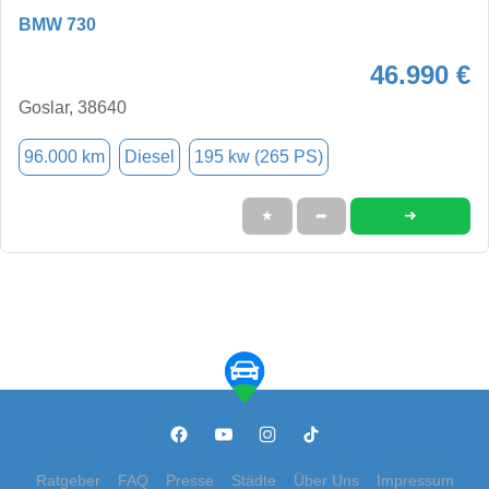
BMW 730
46.990 €
Goslar, 38640
96.000 km
Diesel
195 kw (265 PS)
➜
★
➦
Ratgeber
FAQ
Presse
Städte
Über Uns
Impressum