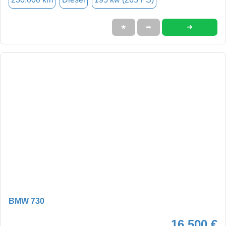
➜
★
➦
BMW 730
16.500 €