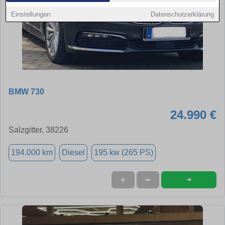
Einstellungen
Datenschutzerklärung
BMW 730
24.990 €
Salzgitter, 38226
194.000 km
Diesel
195 kw (265 PS)
➜
★
➦