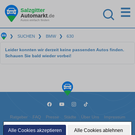
☰
Salzgitter
Automarkt
.de
Autos einfach finden
❯
SUCHEN
❯
BMW
❯
630
Leider konnten wir derzeit keine passenden Autos finden.
Schauen Sie bald wieder vorbei!
Ratgeber
FAQ
Presse
Städte
Über Uns
Impressum
Datenschutz
Cookies
Alle Cookies akzeptieren
Alle Cookies ablehnen