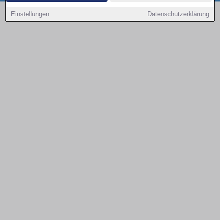
Copyright © 2000 - 2026 | 1A Infosysteme GmbH | Content by: 1a-sites-autos
Einstellungen
Datenschutzerklärung
09.08.2026