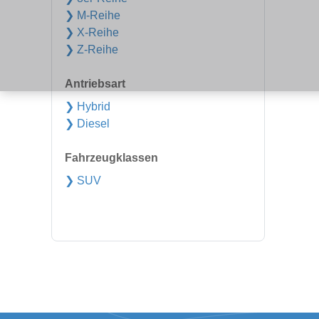
❯ M-Reihe
❯ X-Reihe
❯ Z-Reihe
Antriebsart
❯ Hybrid
❯ Diesel
Fahrzeugklassen
❯ SUV