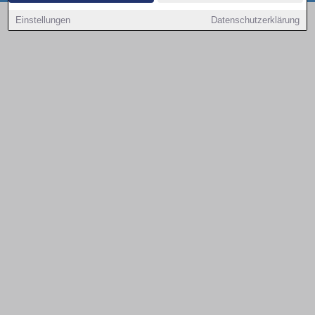
Copyright © 2000 - 2026 | 1A Infosysteme GmbH | Content by: 1a-sites-autos
Einstellungen
Datenschutzerklärung
09.08.2026