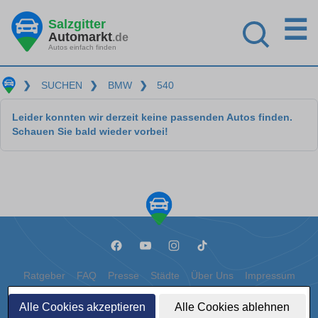
☰
Salzgitter
Automarkt
.de
Autos einfach finden
❯
SUCHEN
❯
BMW
❯
540
Leider konnten wir derzeit keine passenden Autos finden.
Schauen Sie bald wieder vorbei!
Ratgeber
FAQ
Presse
Städte
Über Uns
Impressum
Datenschutz
Cookies
Alle Cookies akzeptieren
Alle Cookies ablehnen