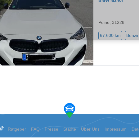
BMW M240i
Peine, 31228
67.600 km
Benzi
Ratgeber
FAQ
Presse
Städte
Über Uns
Impressum
Dat