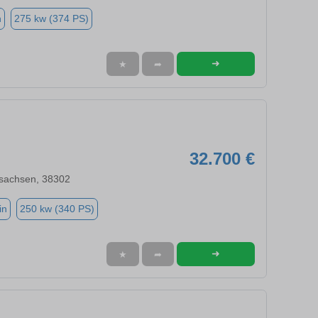
n
275 kw (374 PS)
➜
★
➦
32.700 €
rsachsen, 38302
in
250 kw (340 PS)
➜
★
➦