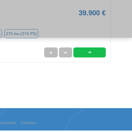
39.900 €
n
275 kw (374 PS)
➜
★
➦
enschutz
Cookies