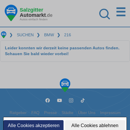
☰
Salzgitter
Automarkt
.de
Autos einfach finden
❯
SUCHEN
❯
BMW
❯
216
Leider konnten wir derzeit keine passenden Autos finden.
Schauen Sie bald wieder vorbei!
Ratgeber
FAQ
Presse
Städte
Über Uns
Impressum
Datenschutz
Cookies
Alle Cookies akzeptieren
Alle Cookies ablehnen