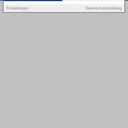
Copyright © 2000 - 2026 | 1A Infosysteme GmbH | Content by: 1a-sites-autos
Einstellungen
Datenschutzerklärung
09.08.2026