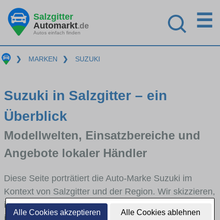
☰
Salzgitter
Automarkt
.de
Autos einfach finden
❯
MARKEN
❯
SUZUKI
Suzuki in Salzgitter – ein
Überblick
Modellwelten, Einsatzbereiche und
Angebote lokaler Händler
Diese Seite porträtiert die Auto-Marke Suzuki im
Kontext von Salzgitter und der Region. Wir skizzieren,
in welchen Fahrzeugklassen Suzuki stark vertreten
Alle Cookies akzeptieren
Alle Cookies ablehnen
ist, welche Modellreihen häufig im Stadt- und