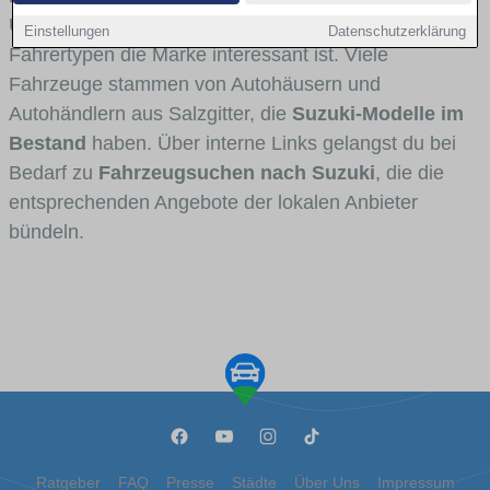
Umlandverkehr zu sehen sind und für welche
Einstellungen
Datenschutzerklärung
Fahrertypen die Marke interessant ist. Viele
Fahrzeuge stammen von Autohäusern und
Autohändlern aus Salzgitter, die
Suzuki-Modelle im
Bestand
haben. Über interne Links gelangst du bei
Bedarf zu
Fahrzeugsuchen nach Suzuki
, die die
entsprechenden Angebote der lokalen Anbieter
bündeln.
Ratgeber
FAQ
Presse
Städte
Über Uns
Impressum