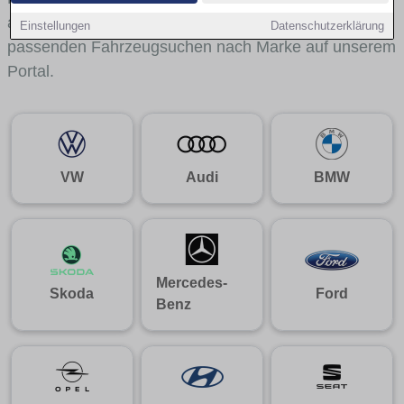
aus gelangst du mit internen Links bequem zu den
Einstellungen
Datenschutzerklärung
passenden Fahrzeugsuchen nach Marke auf unserem
Portal.
VW
Audi
BMW
Mercedes-
Skoda
Ford
Benz