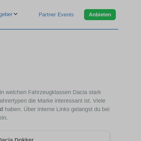
geber
Partner Events
Anbieten
, in welchen Fahrzeugklassen Dacia stark
hrertypen die Marke interessant ist. Viele
nd
haben. Über interne Links gelangst du bei
eln.
Dacia Dokker