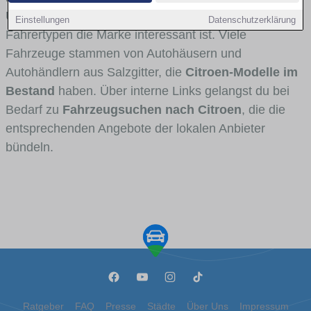
Umlandverkehr zu sehen sind und für welche
Einstellungen
Datenschutzerklärung
Fahrertypen die Marke interessant ist. Viele
Fahrzeuge stammen von Autohäusern und
Autohändlern aus Salzgitter, die
Citroen-Modelle im
Bestand
haben. Über interne Links gelangst du bei
Bedarf zu
Fahrzeugsuchen nach Citroen
, die die
entsprechenden Angebote der lokalen Anbieter
bündeln.
Ratgeber
FAQ
Presse
Städte
Über Uns
Impressum