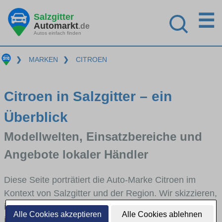
☰
Salzgitter
Automarkt
.de
Autos einfach finden
❯
MARKEN
❯
CITROEN
Citroen in Salzgitter – ein
Überblick
Modellwelten, Einsatzbereiche und
Angebote lokaler Händler
Diese Seite porträtiert die Auto-Marke Citroen im
Kontext von Salzgitter und der Region. Wir skizzieren,
in welchen Fahrzeugklassen Citroen stark vertreten
Alle Cookies akzeptieren
Alle Cookies ablehnen
ist, welche Modellreihen häufig im Stadt- und