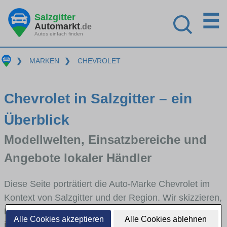
☰
Salzgitter
Automarkt
.de
Autos einfach finden
❯
MARKEN
❯
CHEVROLET
Chevrolet in Salzgitter – ein
Überblick
Modellwelten, Einsatzbereiche und
Angebote lokaler Händler
Diese Seite porträtiert die Auto-Marke Chevrolet im
Kontext von Salzgitter und der Region. Wir skizzieren,
in welchen Fahrzeugklassen Chevrolet stark vertreten
Alle Cookies akzeptieren
Alle Cookies ablehnen
ist, welche Modellreihen häufig im Stadt- und