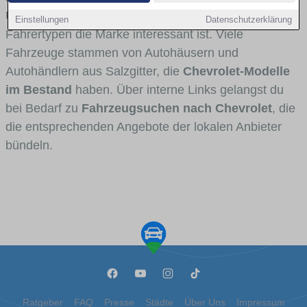
Umlandverkehr zu sehen sind und für welche
Einstellungen
Datenschutzerklärung
Fahrertypen die Marke interessant ist. Viele
Fahrzeuge stammen von Autohäusern und
Autohändlern aus Salzgitter, die
Chevrolet-Modelle
im Bestand
haben. Über interne Links gelangst du
bei Bedarf zu
Fahrzeugsuchen nach Chevrolet
, die
die entsprechenden Angebote der lokalen Anbieter
bündeln.
Ratgeber
FAQ
Presse
Städte
Über Uns
Impressum