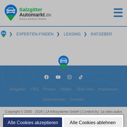
Salzgitter
☰
Automarkt
.de
Autos einfach finden
❯
EXPERTEN-FINDEN
❯
LEASING
❯
RATGEBER
Ratgeber
FAQ
Presse
Städte
Über Uns
Impressum
Datenschutz
Cookies
Copyright © 2000 - 2026 | 1A Infosysteme GmbH | Content by: 1a-sites-autos
08.08.2026
Alle Cookies akzeptieren
Alle Cookies ablehnen