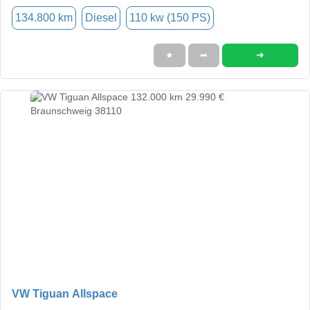
134.800 km
Diesel
110 kw (150 PS)
➜
★
➦
VW Tiguan Allspace