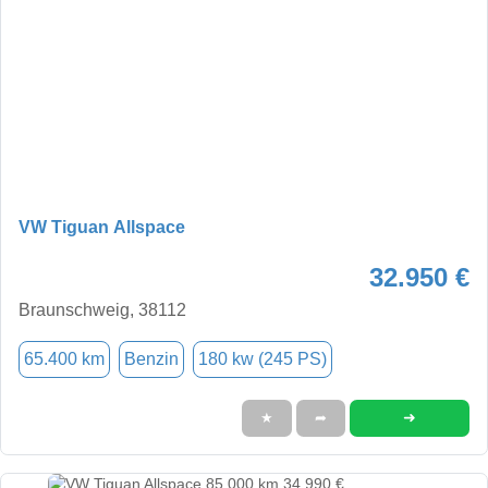
VW Tiguan Allspace
32.950 €
Braunschweig, 38112
65.400 km
Benzin
180 kw (245 PS)
➜
★
➦