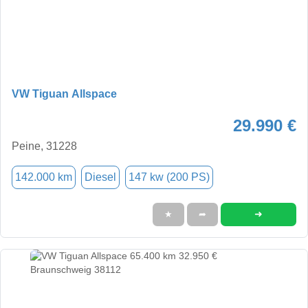
VW Tiguan Allspace
29.990 €
Peine, 31228
142.000 km
Diesel
147 kw (200 PS)
➜
★
➦