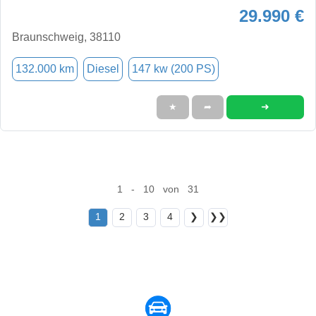
29.990 €
Braunschweig, 38110
132.000 km
Diesel
147 kw (200 PS)
➜
★
➦
1 - 10 von 31
1
2
3
4
❯
❯❯