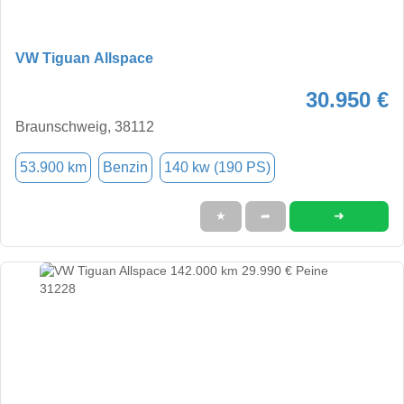
VW Tiguan Allspace
30.950 €
Braunschweig, 38112
53.900 km
Benzin
140 kw (190 PS)
➜
★
➦