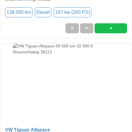
139.500 km
Diesel
147 kw (200 PS)
➜
★
➦
VW Tiguan Allspace