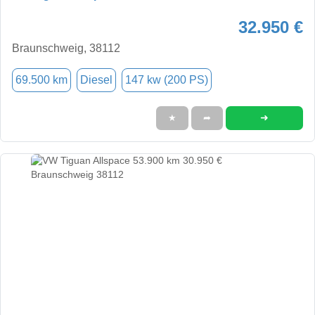
32.950 €
Braunschweig, 38112
69.500 km
Diesel
147 kw (200 PS)
➜
★
➦