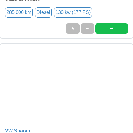
285.000 km
Diesel
130 kw (177 PS)
➜
★
➦
VW Sharan