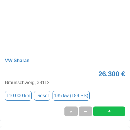
VW Sharan
26.300 €
Braunschweig, 38112
110.000 km
Diesel
135 kw (184 PS)
➜
★
➦