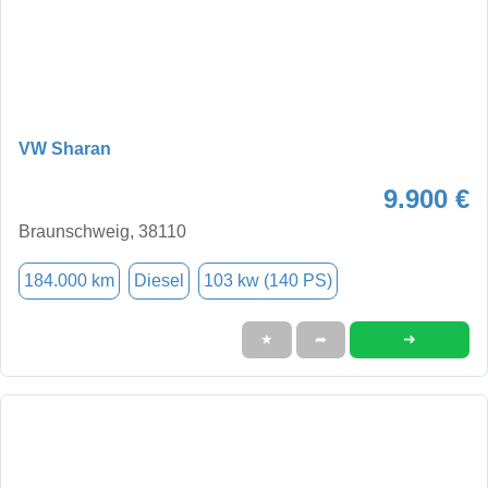
VW Sharan
9.900 €
Braunschweig, 38110
184.000 km
Diesel
103 kw (140 PS)
➜
★
➦