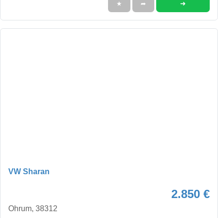
➜
★
➦
VW Sharan
2.850 €
Ohrum, 38312