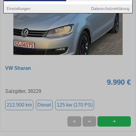
Einstellungen
Datenschutzerklärung
VW Sharan
9.990 €
Salzgitter, 38229
212.500 km
Diesel
125 kw (170 PS)
➜
★
➦