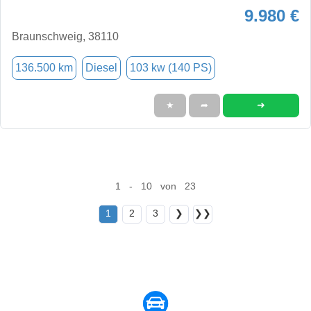
9.980 €
Braunschweig, 38110
136.500 km
Diesel
103 kw (140 PS)
➜
★
➦
1 - 10 von 23
1
2
3
❯
❯❯