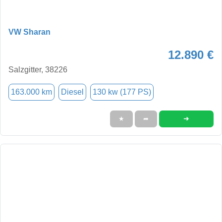
VW Sharan
12.890 €
Salzgitter, 38226
163.000 km
Diesel
130 kw (177 PS)
➜
★
➦