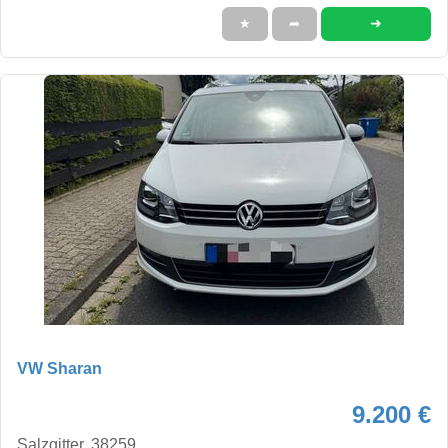
➜
★
➦
VW Sharan
9.200 €
Salzgitter, 38259