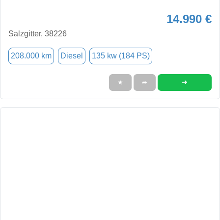
14.990 €
Salzgitter, 38226
208.000 km
Diesel
135 kw (184 PS)
➜
★
➦