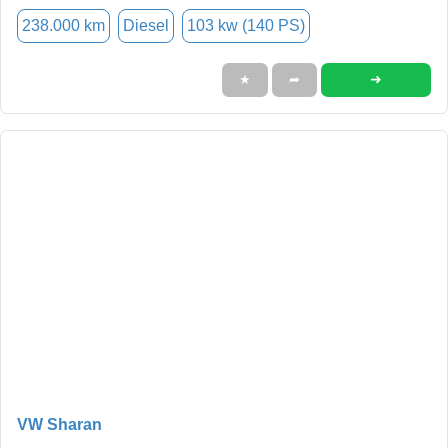
238.000 km
Diesel
103 kw (140 PS)
➜
★
➦
VW Sharan