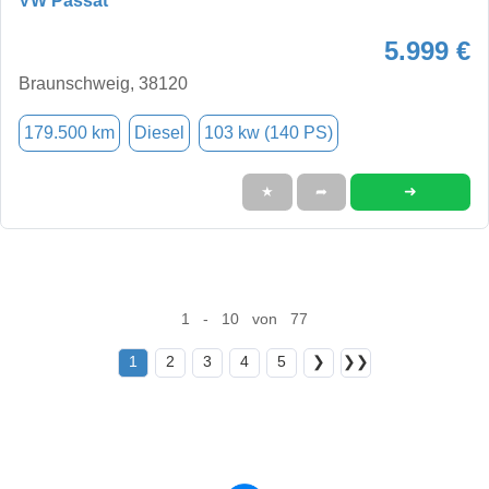
VW Passat
5.999 €
Braunschweig, 38120
179.500 km
Diesel
103 kw (140 PS)
➜
★
➦
1 - 10 von 77
1
2
3
4
5
❯
❯❯