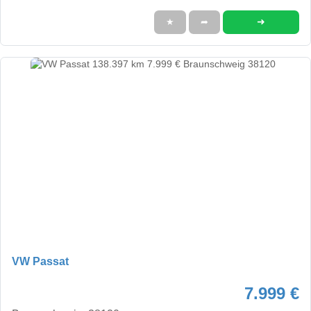
➜
★
➦
VW Passat
7.999 €