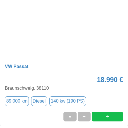
VW Passat
18.990 €
Braunschweig, 38110
89.000 km
Diesel
140 kw (190 PS)
➜
★
➦