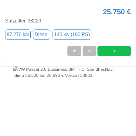
25.750 €
Salzgitter, 38229
87.270 km
Diesel
140 kw (190 PS)
➜
★
➦