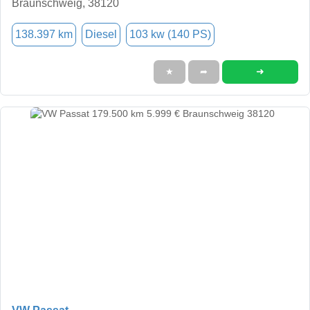
Braunschweig, 38120
138.397 km
Diesel
103 kw (140 PS)
➜
★
➦