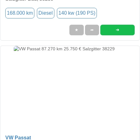
168.000 km
Diesel
140 kw (190 PS)
➜
★
➦
VW Passat