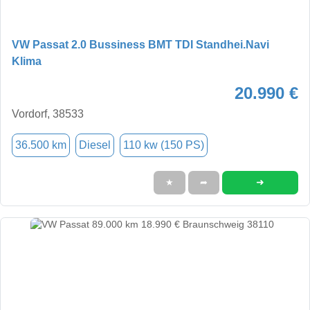
VW Passat 2.0 Bussiness BMT TDI Standhei.Navi
Klima
20.990 €
Vordorf, 38533
36.500 km
Diesel
110 kw (150 PS)
➜
★
➦