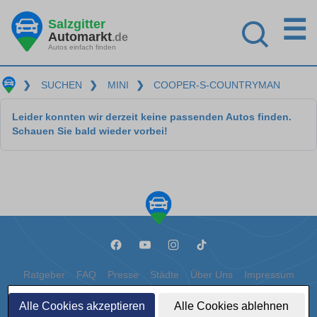
☰
Salzgitter
Automarkt
.de
Autos einfach finden
❯
SUCHEN
❯
MINI
❯
COOPER-S-COUNTRYMAN
Leider konnten wir derzeit keine passenden Autos finden.
Schauen Sie bald wieder vorbei!
Ratgeber
FAQ
Presse
Städte
Über Uns
Impressum
Datenschutz
Cookies
Alle Cookies akzeptieren
Alle Cookies ablehnen