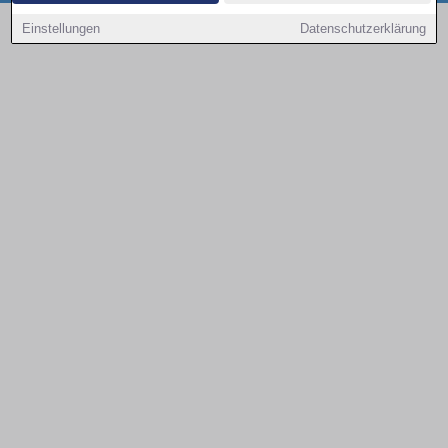
Copyright © 2000 - 2026 | 1A Infosysteme GmbH | Content by: 1a-sites-autos
Einstellungen
Datenschutzerklärung
09.08.2026